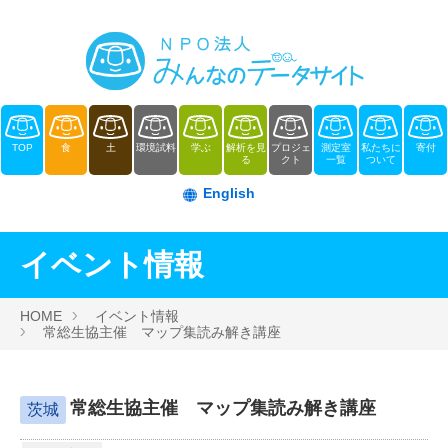
TOP
食
土
環境試料
学ぶ
解析を見
プロジェ
測定室
私たちに
寄付
る
クト
一覧
ついて
English
イベント情報
HOME
イベント情報
常総生協主催 マップ集読み解き講座
常総生協主催 マップ集読み解き講座
茨城