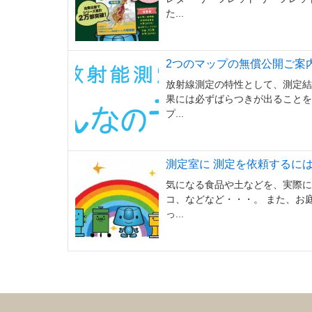
た...
2つのマップの無償公開ご案
放射線測定の特性として、測定結
果には必ずばらつきが出ることをご
プ...
測定室に 測定を依頼するに
気になる食品や土などを、実際に
コ、などなど・・・。 また、お
っ...