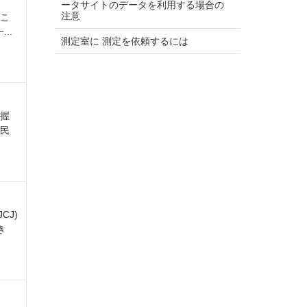
ータサイトのデータを利用する場合の
注意
 こ
..
測定室に 測定を依頼するには
握
民
CJ)
き