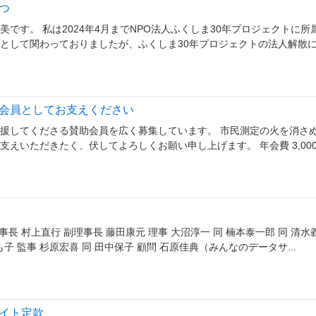
つ
です。 私は2024年4月までNPO法人ふくしま30年プロジェクトに所
として関わっておりましたが、ふくしま30年プロジェクトの法人解散
会員としてお支えください
援してくださる賛助会員を広く募集しています。 市民測定の火を消さ
えいただきたく、伏してよろしくお願い申し上げます。 年会費 3,00
事長 村上直行 副理事長 藤田康元 理事 大沼淳一 同 楠本泰一郎 同 清水
も子 監事 杉原宏喜 同 田中保子 顧問 石原佳典（みんなのデータサ...
イト定款