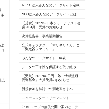
ＮＰＯ法人みんなのデータサイト定款
属
NPO法人みんなのデータサイトとは
に伴
【受賞】2019年日本ジャーナリスト会
議 JCJ賞 受賞のお知らせ
決算報告書・事業活動報告
ぬよ
公式キャラクター「マリネリくん」と
「測定器ファミリー」
0円
みんなのデータサイト 年表
データの正確性を保証する取り組み
【受賞】2017年 日隅一雄・情報流通
促進基金」大賞受賞のお知らせ
義広
新規参加を検討中の測定室さまへ
ニュースレター・リーフレット
2つのマップの無償公開ご案内と、デ