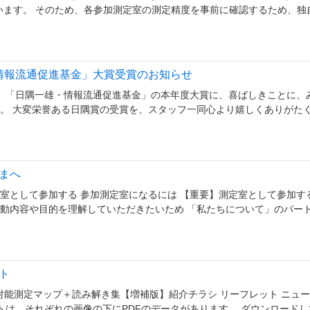
います。 そのため、各参加測定室の測定精度を事前に確認するため、独
・情報流通促進基金」大賞受賞のお知らせ
れた、「日隅一雄・情報流通促進基金」の本年度大賞に、喜ばしきことに、
。 大変栄誉ある日隅賞の受賞を、スタッフ一同心より嬉しくありがた
まへ
室として参加する 参加測定室になるには 【重要】測定室として参加す
動内容や目的を理解していただきたいため 「私たちについて」のパー
ト
放射能測定マップ＋読み解き集【増補版】紹介チラシ リーフレット ニュ
ットは、それぞれの画像の下にPDFのデータがあります。 ダウンロードし