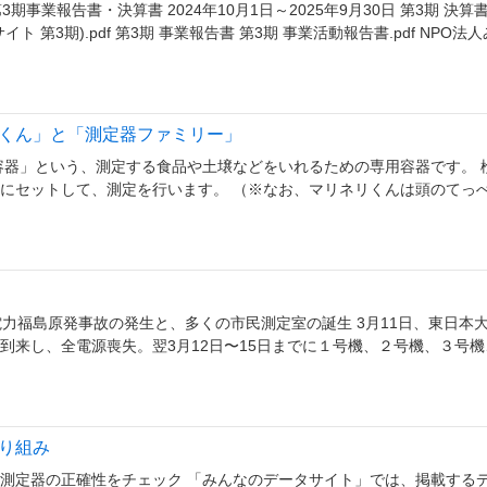
事業報告書・決算書 2024年10月1日～2025年9月30日 第3期 決算書
 第3期).pdf 第3期 事業報告書 第3期 事業活動報告書.pdf NPO法
くん」と「測定器ファミリー」
容器」という、測定する食品や土壌などをいれるための専用容器です。 
にセットして、測定を行います。 （※なお、マリネリくんは頭のてっ
京電力福島原発事故の発生と、多くの市民測定室の誕生 3月11日、東日本
到来し、全電源喪失。翌3月12日〜15日までに１号機、２号機、３号機
り組み
測定器の正確性をチェック 「みんなのデータサイト」では、掲載する