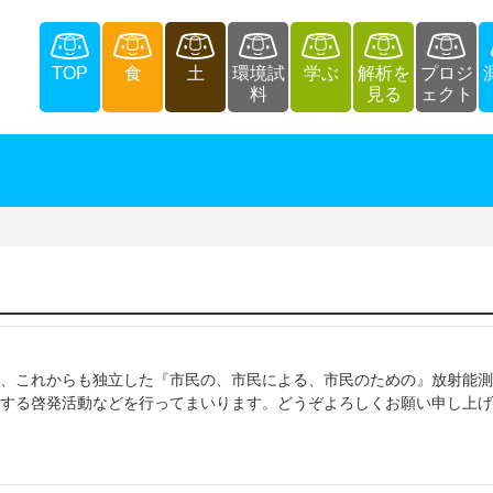
TOP
食
土
環境試
学ぶ
解析を
プロジ
料
見る
ェクト
、これからも独立した『市民の、市民による、市民のための』放射能測
する啓発活動などを行ってまいります。どうぞよろしくお願い申し上げ