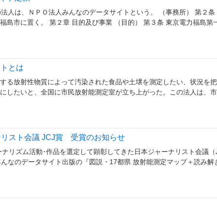
この法人は、ＮＰＯ法人みんなのデータサイトという。 （事務所） 第２条
島市に置く。 第２章 目的及び事業 （目的） 第３条 東京電力福島第一.
イトとは
する放射性物質によって汚染された食品や土壌を測定したい、状況を把
にしたいと、全国に市民放射能測定室が立ち上がった。この法人は、市
ナリスト会議 JCJ賞 受賞のお知らせ
ーナリズム活動･作品を選定して顕彰してきた日本ジャーナリスト会議（J
に、みんなのデータサイト出版の『図説・17都県 放射能測定マップ＋読み解