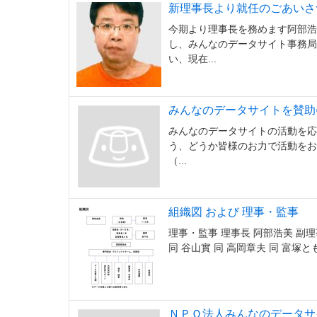
新理事長より就任のごあいさ
今期より理事長を務めます阿部浩美
し、みんなのデータサイト事務局
い、現在...
みんなのデータサイトを賛助
みんなのデータサイトの活動を応
う、どうか皆様のお力で活動をお支
（...
組織図 および 理事・監事
理事・監事 理事長 阿部浩美 副理
同 谷山實 同 高岡章夫 同 富塚と
ＮＰＯ法人みんなのデータサ