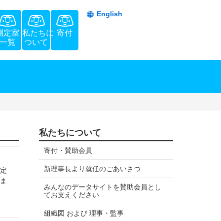
English
測定室
私たちに
寄付
一覧
ついて
私たちについて
寄付・賛助会員
新理事長より就任のごあいさつ
定
ま
みんなのデータサイトを賛助会員とし
てお支えください
組織図 および 理事・監事