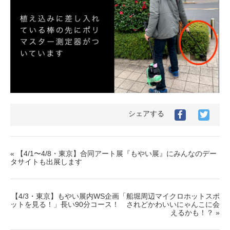
シェアする
« 【4/1〜4/8・東京】合同アート展『もやい展』にみんなのデー
タサイトも出展します
【4/3・東京】もやい展内WS企画「船堀周辺マイクロホットスポ
ットを見る！」長い90分コース！ されどかわいいにゃんこに会
えるかも！？ »