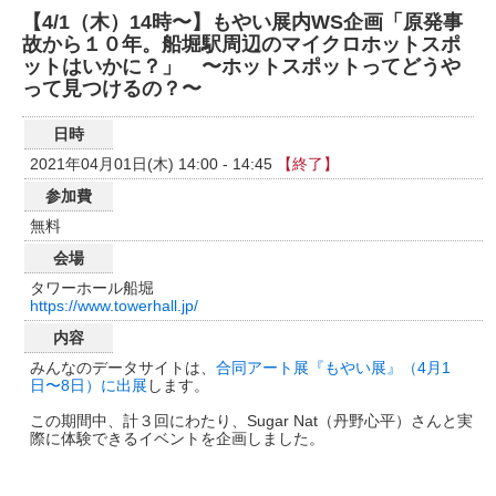
【4/1（木）14時〜】もやい展内WS企画「原発事
故から１０年。船堀駅周辺のマイクロホットスポ
ットはいかに？」 〜ホットスポットってどうや
って見つけるの？〜
日時
2021年04月01日(木) 14:00 - 14:45
【終了】
参加費
無料
会場
タワーホール船堀
https://www.towerhall.jp/
内容
みんなのデータサイトは、
合同アート展『もやい展』（4月1
日〜8日）に出展
します。
この期間中、計３回にわたり、Sugar Nat（丹野心平）さんと実
際に体験できるイベントを企画しました。