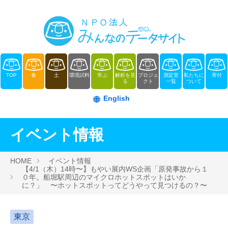
TOP
食
土
環境試料
学ぶ
解析を見
プロジェ
測定室
私たちに
寄付
る
クト
一覧
ついて
English
イベント情報
HOME
イベント情報
【4/1（木）14時〜】もやい展内WS企画「原発事故から１
０年。船堀駅周辺のマイクロホットスポットはいか
に？」 〜ホットスポットってどうやって見つけるの？〜
東京