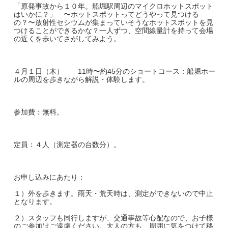
「原発事故から１０年。船堀駅周辺のマイクロホットスポット
はいかに？」 〜ホットスポットってどうやって見つける
の？〜放射性セシウムが集まっていそうなホットスポットを見
つけることができるかな？一人ずつ、空間線量計を持って会場
の近くを歩いてさがしてみよう。
４月１日（木） 11時〜約45分のショートコース：船堀ホー
ルの周辺を歩きながら解説・体験します。
参加費：無料。
定員：４人（測定器の台数分）。
お申し込みにあたり：
１）外を歩きます。雨天・荒天時は、測定ができないので中止
となります。
２）スタッフも同行しますが、交通事故等心配なので、お子様
のご参加はご遠慮ください。大人の方も、周囲に気をつけて移