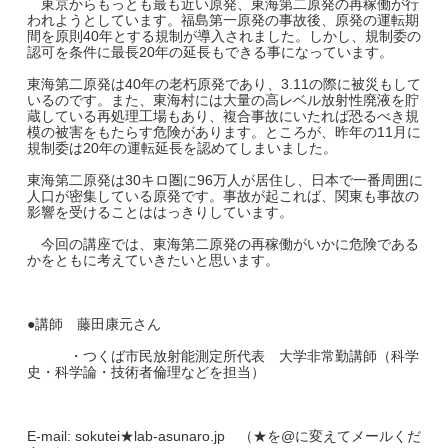
東京からもっとも最も近い原発、東海第二原発の再稼働が行
われようとしています。福島第一原発の事故後、原発の運転期
間を原則40年とする規制が導入されました。しかし、規制委の
認可を条件に最長20年の延長もできる事になっています。
東海第二原発は40年の老朽原発であり、3.11の際に被災もして
いるのです。また、東海村には大量の高レベル放射性廃液を貯
蔵している再処理工場もあり、複合事故にいたれば恐るべき規
模の被害をもたらす危険があります。ところが、昨年の11月に
規制委は20年の運転延長を認めてしまいました。
東海第二原発は30キロ圏に96万人が居住し、日本で一番周囲に
人口が密集している原発です。事故が起これば、関東も事故の
影響を受けることははっきりしています。
今回の講座では、東海第二原発の再稼働がいかに危険である
かをともに考えていきたいと思います。
●講師 藤田康元さん
・つくば市民放射能測定所代表 大学非常勤講師（科学
史・科学論・技術者倫理などを担当）
E-mail: sokutei★lab-asunaro.jp （★を@に変えてメールくだ