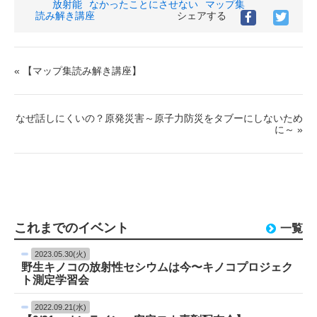
グ
放射能
なかったことにさせない
マップ集
読み解き講座
シェアする
« 【マップ集読み解き講座】
なぜ話しにくいの？原発災害～原子力防災をタブーにしないため
に～ »
これまでのイベント
一覧
2023.05.30(火)
野生キノコの放射性セシウムは今〜キノコプロジェク
ト測定学習会
2022.09.21(水)