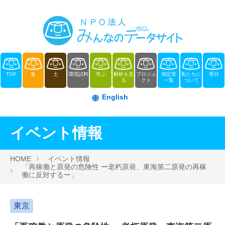
TOP
食
土
環境試料
学ぶ
解析を見
プロジェ
測定室
私たちに
寄付
る
クト
一覧
ついて
English
イベント情報
HOME
イベント情報
「再稼働と原発の危険性 ー老朽原発、東海第二原発の再稼
働に反対するー」
東京