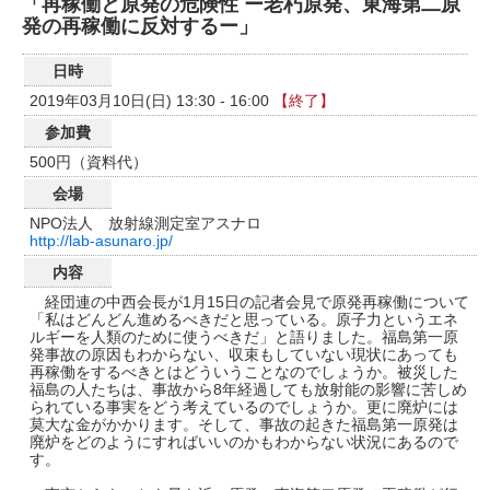
「再稼働と原発の危険性 ー老朽原発、東海第二原
発の再稼働に反対するー」
日時
2019年03月10日(日) 13:30 - 16:00
【終了】
参加費
500円（資料代）
会場
NPO法人 放射線測定室アスナロ
http://lab-asunaro.jp/
内容
経団連の中西会長が1月15日の記者会見で原発再稼働について
「私はどんどん進めるべきだと思っている。原子力というエネ
ルギーを人類のために使うべきだ」と語りました。福島第一原
発事故の原因もわからない、収束もしていない現状にあっても
再稼働をするべきとはどういうことなのでしょうか。被災した
福島の人たちは、事故から8年経過しても放射能の影響に苦しめ
られている事実をどう考えているのでしょうか。更に廃炉には
莫大な金がかかります。そして、事故の起きた福島第一原発は
廃炉をどのようにすればいいのかもわからない状況にあるので
す。