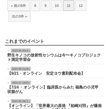
« 前の5件
8
9
10
11
12
次の3件 »
これまでのイベント
2023.05.30(火)
野生キノコの放射性セシウムは今〜キノコプロジェク
ト測定学習会
2022.09.21(水)
【9/21・オンライン 安定ヨウ素剤配布会】
2022.07.24(日)
【7/24 ・オンライン】臨床医からみた 福島の小児甲
状腺がん
2022.05.28(土)
【オンライン】「世界最大の原発 『柏崎刈羽』が爆発