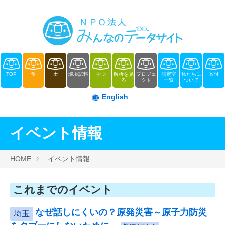
TOP
食
土
環境試料
学ぶ
解析を見
プロジェ
測定室
私たちに
寄付
る
クト
一覧
ついて
English
イベント情報
HOME
イベント情報
これまでのイベント
なぜ話しにくいの？原発災害～原子力防災
埼玉