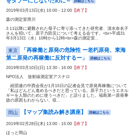
をタブーにしないために～
詳細はこちら
2019年03月13日(水) 10:00 - 12:00
【終了】
森の測定室滑川
3.11以降に避難された母子に寄り添ってきた研究者、清水奈名子
さんを招いて、原子力防災について考える会です。<br>平成31
年3月13日（水）10時から12時<br>森の測定室...
「再稼働と原発の危険性 ー老朽原発、東海
東京
第二原発の再稼働に反対するー」
詳細はこちら
2019年03月10日(日) 13:30 - 16:00
【終了】
NPO法人 放射線測定室アスナロ
経団連の中西会長が1月15日の記者会見で原発再稼働について
「私はどんどん進めるべきだと思っている。原子力というエネル
ギーを人類のために使うべきだ」と語りました。福島第一原発事
故の原因もわからない、収...
【マップ集読み解き講座】
岡山
詳細はこちら
2019年02月28日(木) 13:00 - 15:00
【終了】
ほっと岡山