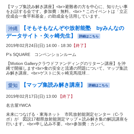
【マップ集読み解き講座】<br>避難者の方を中心に、知りたい事
をお話する会です。参加費：無料。<br>＊このイベントは「立正
佼成会一食平和基金」の助成金を活用しています。
【そもそもなんぞや放射能塾 byみんなの
沖縄
データサイト・矢ヶ崎先生】
詳細はこちら
2019年02月24日(日) 14:00 - 18:30
【終了】
P’s SQUARE コンベンションルーム
【Motion Galleryクラウドファンディングのリターン講座】を沖
縄で開催します<br>食の安全と流通の問題について。マップ集読
み解き講座。<br>ゲストに矢ヶ崎克馬琉球...
【マップ集読み解き講座】
愛知
詳細はこちら
2019年02月17日(日) 13:00
【終了】
名古屋YWCA
未来につなげる・東海ネット 市民放射能測定センター（C-ラ
ボ）が 図説17都県放射能測定マップ＋読み解き集の解説講座を
行います。<br>申し込み不要。<br>参加費：カンパ。