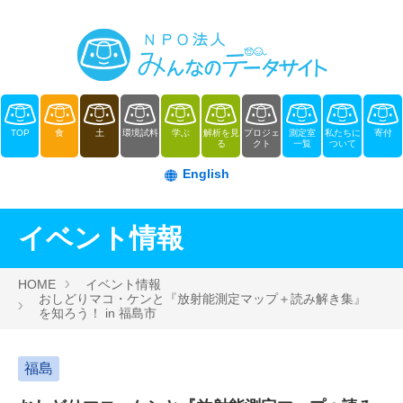
TOP
食
土
環境試料
学ぶ
解析を見
プロジェ
測定室
私たちに
寄付
る
クト
一覧
ついて
English
イベント情報
HOME
イベント情報
おしどりマコ・ケンと『放射能測定マップ＋読み解き集』
を知ろう！ in 福島市
福島