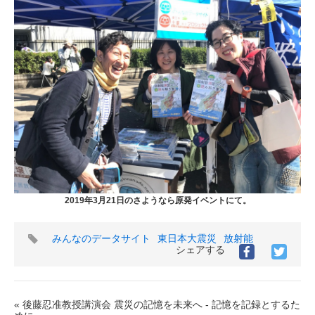
2019年3月21日のさようなら原発イベントにて。
タ
みんなのデータサイト
東日本大震災
放射能
グ
シェアする
« 後藤忍准教授講演会 震災の記憶を未来へ - 記憶を記録とするた