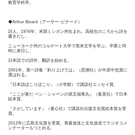
教育学科卒。
◆Arthur Binard（アーサー･ビナード）
詩人。1976年、米国ミシガン州生まれ。高校生のころから詩を
書きだし、
ニューヨーク州のコルゲート大学で英米文学を学ぶ。卒業と同
時に来日し、
日本語での詩作、翻訳を始める。
2001年、第一詩集『釣り上げては』（思潮社）が中原中也賞に
選ばれる。
『日本語ぽこりぽこり』（小学館）で講談社エッセイ賞、
『ここが家だ ベン・シャーンの第五福竜丸』（集英社）で日本
絵本賞、
『さがしています』（童心社）で講談社出版文化賞絵本賞を受
賞。
2012年に広島文化賞を受賞。青森放送と文化放送でラジオコメ
ンテーターもつとめる。