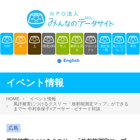
TOP
食
土
環境試料
学ぶ
解析を見
プロジェ
測定室
私たちに
寄付
る
クト
一覧
ついて
English
イベント情報
HOME
イベント情報
風評被害につけるクスリ 〜「放射能測定マップ」ができる
まで〜 中村奈保子×アーサー・ビナード対談
広島