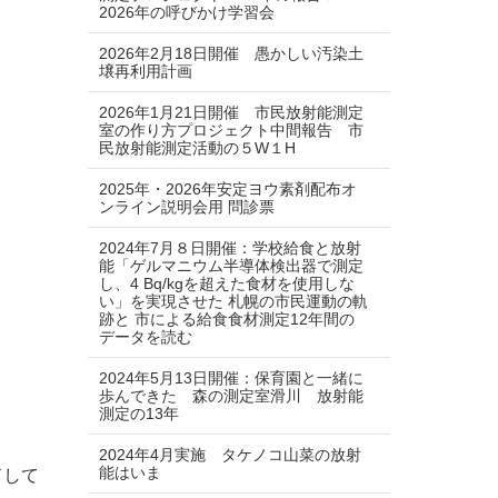
2026年の呼びかけ学習会
2026年2月18日開催 愚かしい汚染土
壌再利用計画
2026年1月21日開催 市民放射能測定
室の作り方プロジェクト中間報告 市
民放射能測定活動の５W１H
2025年・2026年安定ヨウ素剤配布オ
ンライン説明会用 問診票
2024年7月８日開催：学校給食と放射
能「ゲルマニウム半導体検出器で測定
し、4 Bq/kgを超えた食材を使用しな
い」を実現させた 札幌の市民運動の軌
跡と 市による給食食材測定12年間の
データを読む
2024年5月13日開催：保育園と一緒に
歩んできた 森の測定室滑川 放射能
測定の13年
2024年4月実施 タケノコ山菜の放射
能はいま
ドして