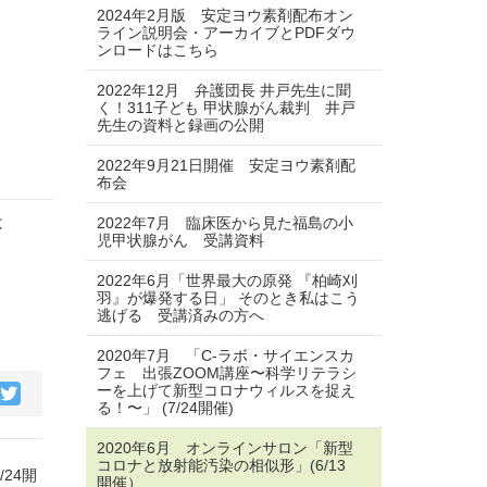
2024年2月版 安定ヨウ素剤配布オン
ライン説明会・アーカイブとPDFダウ
ンロードはこちら
2022年12月 弁護団長 井戸先生に聞
く！311子ども 甲状腺がん裁判 井戸
先生の資料と録画の公開
2022年9月21日開催 安定ヨウ素剤配
布会
は
2022年7月 臨床医から見た福島の小
児甲状腺がん 受講資料
2022年6月「世界最大の原発 『柏崎刈
羽』が爆発する日」 そのとき私はこう
逃げる 受講済みの方へ
2020年7月 「C-ラボ・サイエンスカ
フェ 出張ZOOM講座〜科学リテラシ
ーを上げて新型コロナウィルスを捉え
る！〜」 (7/24開催)
2020年6月 オンラインサロン「新型
コロナと放射能汚染の相似形」(6/13
24開
開催）