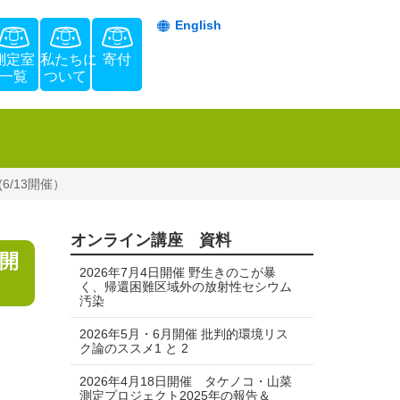
English
測定室
私たちに
寄付
一覧
ついて
/13開催）
オンライン講座 資料
3開
2026年7月4日開催 野生きのこが暴
く、帰還困難区域外の放射性セシウム
汚染
2026年5月・6月開催 批判的環境リス
ク論のススメ1 と 2
2026年4月18日開催 タケノコ・山菜
測定プロジェクト2025年の報告＆