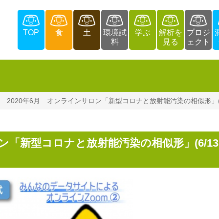
TOP
食
土
環境試
学ぶ
解析を
プロジ
料
見る
ェクト
2020年6月 オンラインサロン「新型コロナと放射能汚染の相似形」(6
ロン「新型コロナと放射能汚染の相似形」(6/1