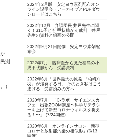
2024年2月版 安定ヨウ素剤配布オン
ライン説明会・アーカイブとPDFダウ
ンロードはこちら
2022年12月 弁護団長 井戸先生に聞
く！311子ども 甲状腺がん裁判 井戸
先生の資料と録画の公開
2022年9月21日開催 安定ヨウ素剤配
布会
うか
市民測
2022年7月 臨床医から見た福島の小
児甲状腺がん 受講資料
2022年6月「世界最大の原発 『柏崎刈
羽』が爆発する日」 そのとき私はこう
ん。）
逃げる 受講済みの方へ
2020年7月 「C-ラボ・サイエンスカ
フェ 出張ZOOM講座〜科学リテラシ
ーを上げて新型コロナウィルスを捉え
る！〜」 (7/24開催)
2020年6月 オンラインサロン「新型
コロナと放射能汚染の相似形」(6/13
開催）