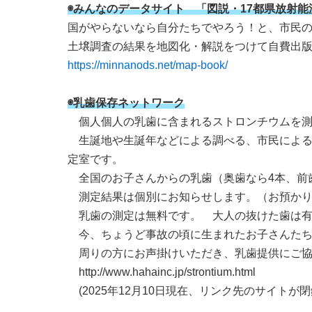
◉みんなのデータサイト 「図説・17都県放射
国がやらないなら自分たちでやろう！と、市民のべ3
土壌調査の結果を地図化・解説をつけて自費出版
https://minnanods.net/map-book/
◉乳歯保存ネットワーク
個人個人の乳歯に含まれるストロンチウムを測
生誕地や生誕年などによる調べる、市民による
定室です。
全国のお子さんからの乳歯（奥歯なら4本、前
測定結果は個別にお知らせします。（お預かり
乳歯の測定は無料です。 大人の抜けた歯は有
今、ちょうど事故の頃に生まれたお子さんたち
周りの方にお声掛けいただき、乳歯提供にご協
http://www.hahainc.jp/strontium.html
(2025年12月10日現在、リンク先のサイトが