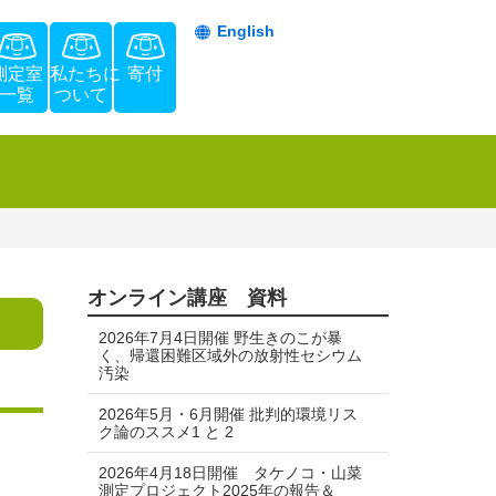
English
測定室
私たちに
寄付
一覧
ついて
オンライン講座 資料
2026年7月4日開催 野生きのこが暴
く、帰還困難区域外の放射性セシウム
汚染
2026年5月・6月開催 批判的環境リス
ク論のススメ1 と 2
2026年4月18日開催 タケノコ・山菜
測定プロジェクト2025年の報告＆