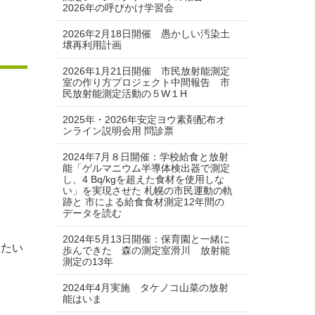
2026年の呼びかけ学習会
2026年2月18日開催 愚かしい汚染土
壌再利用計画
2026年1月21日開催 市民放射能測定
室の作り方プロジェクト中間報告 市
民放射能測定活動の５W１H
2025年・2026年安定ヨウ素剤配布オ
ンライン説明会用 問診票
2024年7月８日開催：学校給食と放射
能「ゲルマニウム半導体検出器で測定
し、4 Bq/kgを超えた食材を使用しな
い」を実現させた 札幌の市民運動の軌
跡と 市による給食食材測定12年間の
データを読む
2024年5月13日開催：保育園と一緒に
きたい
歩んできた 森の測定室滑川 放射能
測定の13年
2024年4月実施 タケノコ山菜の放射
能はいま