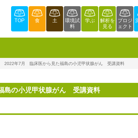
TOP
食
土
環境試
学ぶ
解析を
プロジ
料
見る
ェクト
2022年7月 臨床医から見た福島の小児甲状腺がん 受講資料
た福島の小児甲状腺がん 受講資料