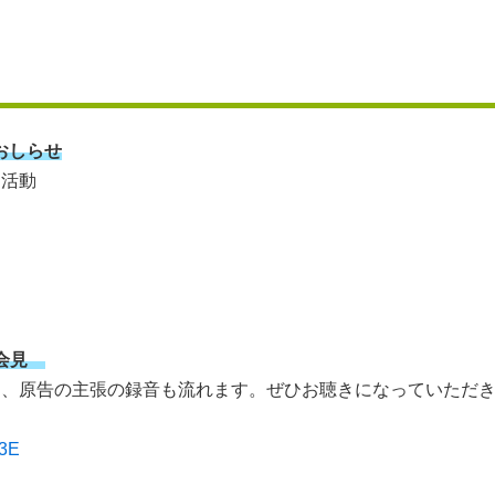
おしらせ
活動
者会見
に、原告の主張の録音も流れます。ぜひお聴きになっていただ
h3E