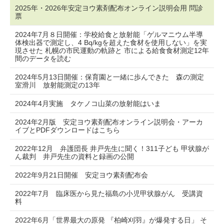
2025年・2026年安定ヨウ素剤配布オンライン説明会用 問診
票
2024年7月８日開催：学校給食と放射能「ゲルマニウム半導
体検出器で測定し、4 Bq/kgを超えた食材を使用しない」を実
現させた 札幌の市民運動の軌跡と 市による給食食材測定12年
間のデータを読む
2024年5月13日開催：保育園と一緒に歩んできた 森の測定
室滑川 放射能測定の13年
2024年4月実施 タケノコ山菜の放射能はいま
2024年2月版 安定ヨウ素剤配布オンライン説明会・アーカ
イブとPDFダウンロードはこちら
2022年12月 弁護団長 井戸先生に聞く！311子ども 甲状腺が
ん裁判 井戸先生の資料と録画の公開
2022年9月21日開催 安定ヨウ素剤配布会
2022年7月 臨床医から見た福島の小児甲状腺がん 受講資
料
2022年6月「世界最大の原発 『柏崎刈羽』が爆発する日」 そ