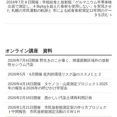
2024年7月８日開催：学校給食と放射能「ゲルマニウム半導体検
出器で測定し、4 Bq/kgを超えた食材を使用しない」を実現させ
た 札幌の市民運動の軌跡と 市による給食食材測定12年間のデー
タを読む »
オンライン講座 資料
2026年7月4日開催 野生きのこが暴く、帰還困難区域外の放射
性セシウム汚染
2026年5月・6月開催 批判的環境リスク論のススメ1 と 2
2026年4月18日開催 タケノコ・山菜測定プロジェクト2025
年の報告＆2026年の呼びかけ学習会
2026年2月18日開催 愚かしい汚染土壌再利用計画
2026年1月21日開催 市民放射能測定室の作り方プロジェク
ト中間報告 市民放射能測定活動の５W１H