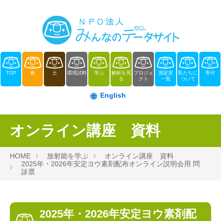
TOP
食
土
環境試料
学ぶ
解析を見
プロジェ
測定室
私たちに
寄付
る
クト
一覧
ついて
English
オンライン講座 資料
HOME
放射能を学ぶ
オンライン講座 資料
2025年・2026年安定ヨウ素剤配布オンライン説明会用 問
診票
2025年・2026年安定ヨウ素剤配