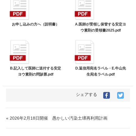
お申し込みの方へ（説明書）
A.医師が受領し保管する安定ヨ
ウ素剤の受領書2025.pdf
B.記入して医師に送付する安定
D.返信用宛名ラベル・E.牛山先
ヨウ素剤の問診票.pdf
生宛名ラベル.pdf
シェアする
« 2026年2月18日開催 愚かしい汚染土壌再利用計画