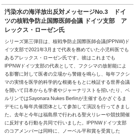
汚染水の海洋放出反対メッセージNo.3 ドイ
ツの核戦争防止国際医師会議 ドイツ支部 ア
レックス・ローゼン氏
シリーズ第三弾目は、核戦争防止国際医師会議(IPPNW)ド
イツ支部で2021年3月まで代表を務めていた小児科医でも
あるアレックス・ローゼン氏です。彼はこれまでも
IPPNWドイツ支部の代表として、フクシマの放射能によ
る影響に対して医者の立場から警鐘を鳴らし、毎年フクシ
マの実情を医学的科学的な根拠をもとに検証する世界会議
を開いて日本からも学者やジャーナリストを招いたり、ベ
ルリンではSayonara Nukes Berlinが主催するかざぐるま
デモにも毎年共催団体として参加して演説を行ってきまし
た。去年と今年は福島県で行われる聖火リレーや競技開催
に反対する行動を共同で行いました。IPPNWドイツ支部
のコアメンバーは同時に、ノーベル平和賞を受賞した