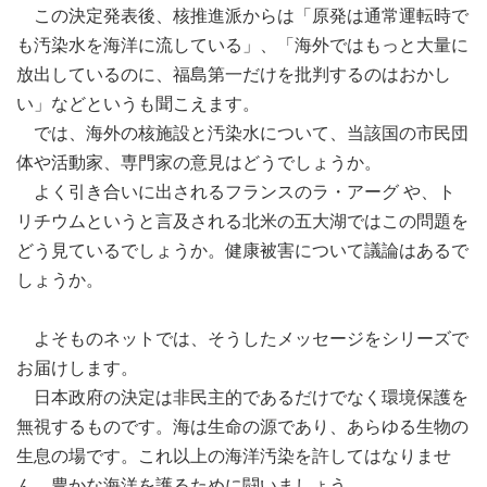
この決定発表後、核推進派からは「原発は通常運転時で
も汚染水を海洋に流している」、「海外ではもっと大量に
放出しているのに、福島第一だけを批判するのはおかし
い」などというも聞こえます。
では、海外の核施設と汚染水について、当該国の市民団
体や活動家、専門家の意見はどうでしょうか。
よく引き合いに出されるフランスのラ・アーグ や、ト
リチウムというと言及される北米の五大湖ではこの問題を
どう見ているでしょうか。健康被害について議論はあるで
しょうか。
よそものネットでは、そうしたメッセージをシリーズで
お届けします。
日本政府の決定は非民主的であるだけでなく環境保護を
無視するものです。海は生命の源であり、あらゆる生物の
生息の場です。これ以上の海洋汚染を許してはなりませ
ん。豊かな海洋を護るために闘いましょう。