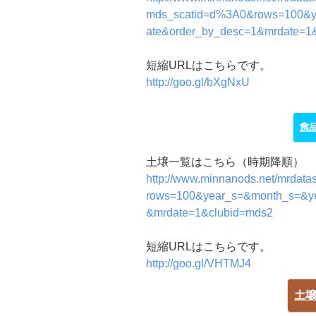
mds_scatid=d%3A0&rows=100&y
ate&order_by_desc=1&mrdate=1
短縮URLはこちらです。
http://goo.gl/bXgNxU
土壌一覧はこちら（時期降順）
http://www.minnanods.net/mrdata
rows=100&year_s=&month_s=&ye
&mrdate=1&clubid=mds2
短縮URLはこちらです。
http://goo.gl/VHTMJ4