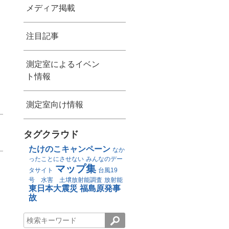
メディア掲載
注目記事
測定室によるイベン
ト情報
測定室向け情報
タグクラウド
たけのこキャンペーン
なか
ったことにさせない
みんなのデー
マップ集
タサイト
台風19
号 水害 土壌放射能調査
放射能
東日本大震災
福島原発事
故