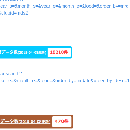
ear_s=&month_s=&year_e=&month_e=&food=&order_by=mrd
&clubid=mds2
soilsearch?
ar_e=&month_e=&food=&order_by=mrdate&order_by_desc=1