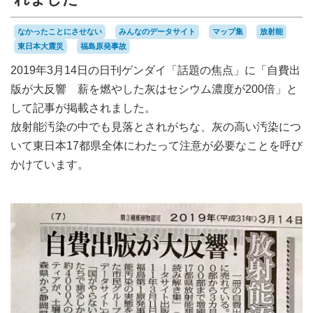
なかったことにさせない
みんなのデータサイト
マップ集
放射能
東日本大震災
福島原発事故
2019年3月14日の日刊ゲンダイ「話題の焦点」に「自費出
版が大反響 薪を燃やした灰はセシウム濃度が200倍」と
して記事が掲載されました。
放射能汚染の中でも見落とされがちな、灰の高い汚染につ
いて東日本17都県全体にわたって注意が必要なことを呼び
かけています。