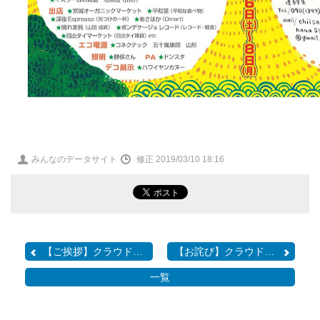
投
みんなのデータサイト
修正 2019/03/10 18:16
稿
者
【ご挨拶】クラウドファン...
​【お詫び】クラウドファ...
一覧