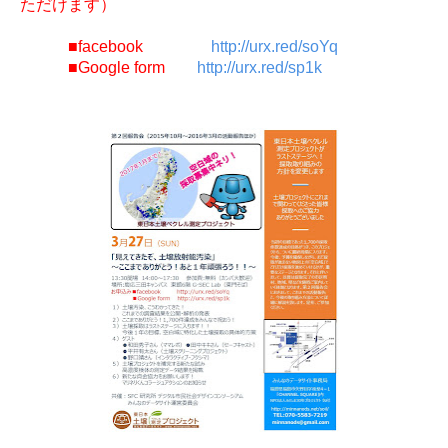
ただけます）
■facebook
http://urx.red/soYq
■Google form
http://urx.red/sp1k