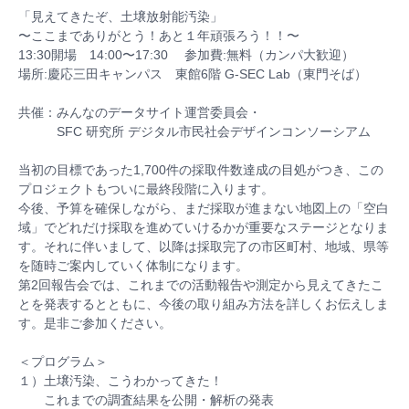
「見えてきたぞ、土壌放射能汚染」
〜ここまでありがとう！あと１年頑張ろう！！〜
13:30開場 14:00〜17:30 参加費:無料（カンパ大歓迎）
場所:慶応三田キャンパス 東館6階 G-SEC Lab（東門そば）
共催：みんなのデータサイト運営委員会・
SFC 研究所 デジタル市民社会デザインコンソーシアム
当初の目標であった1,700件の採取件数達成の目処が
つき、この
プロジェクトもついに最終段階に入ります。
今後、予算を確保しながら、まだ採取が進まない地図上の
「空白
域」でどれだけ採取を進めていけるかが重要なステ
ージとなりま
す。それに伴いまして、以降は採取完了の市
区町村、地域、県等
を随時ご案内していく体制になります
。
第2回報告会では、これまでの活動報告や測定から見えて
きたこ
とを発表するとともに、今後の取り組み方法を詳し
くお伝えしま
す。是非ご参加ください。
＜プログラム＞
１）土壌汚染、こうわかってきた！
これまでの調査結果を公開・解析の発表