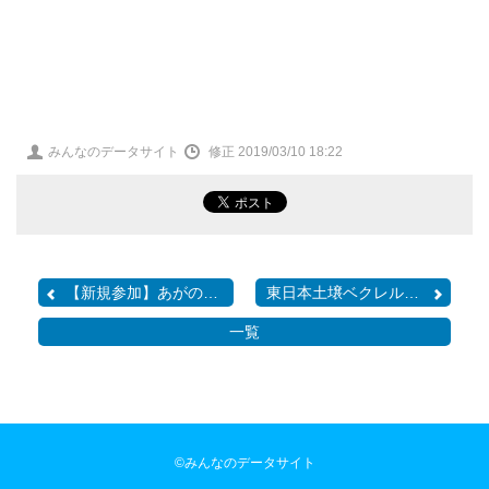
投
みんなのデータサイト
修正 2019/03/10 18:22
稿
者
【新規参加】あがの市民放...
東日本土壌ベクレル測定プ...
一覧
©みんなのデータサイト