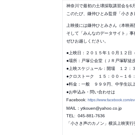
神奈川で最初の土壌採取講習会を6
このたび、鎌仲ひとみ監督「小さき
上映後には鎌仲ひとみさん（本映画
そして
「みんな
のデータサイト」事
ぜひお越しください。
●上映日：２０１５年１０月１２日
●場所：戸塚公会堂（ＪＲ戸塚駅徒
●上映スケジュール：開場 １２：
●クロストーク １５：００～１６
●料金：一般 ９９９円、中学生以
●お申込み・問い合わせは
Facebook:
https://www.facebook.com/
MAIL：ytkouen@yahoo.co.jp
TEL: 045-881-7636
「小さき声のカノン」横浜上映実行