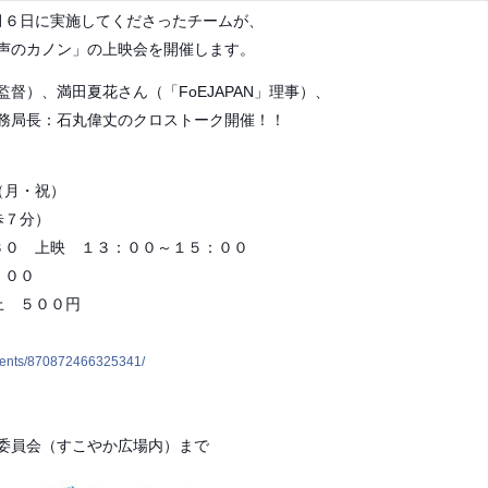
月６日に実施してくださったチームが、
声のカノン」の上映会を開催します。
監督）、満田夏花さん
（「FoEJAPAN」理事）、
務局長：
石丸偉丈の
クロストーク開
催！！
（月・祝）
歩７分）
３０ 上映 １３：００
～１５：００
：００
上 ５００円
events/870872466325341/
委員会（すこやか広場
内）まで