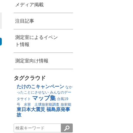
メディア掲載
注目記事
測定室によるイベン
ト情報
測定室向け情報
タグクラウド
たけのこキャンペーン
なか
ったことにさせない
みんなのデー
マップ集
タサイト
台風19
号 水害 土壌放射能調査
放射能
東日本大震災
福島原発事
故