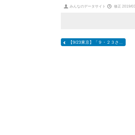
投
みんなのデータサイト
修正 2019/03/
稿
者
【9/23東京】「９・２３さ...