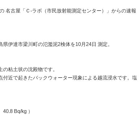
の 名古屋「Ｃ-ラボ（市民放射能測定センター）」からの速報
県伊達市梁川町の氾濫泥2検体を10月24日 測定。
上の粘土状の沈殿物です。
点付近で起きたバックウォーター現象による越流浸水です。塩
 40.8 Bq/kg ）