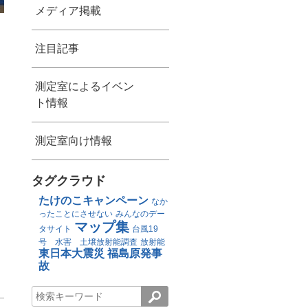
メディア掲載
注目記事
測定室によるイベン
ト情報
測定室向け情報
タグクラウド
たけのこキャンペーン
なか
ったことにさせない
みんなのデー
マップ集
タサイト
台風19
号 水害 土壌放射能調査
放射能
東日本大震災
福島原発事
故