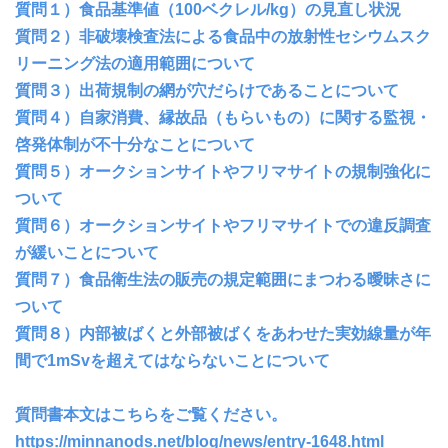
質問１）食品基準値（100ベクレル/kg）の見直し状況
質問２）非破壊検査法による食品中の放射性セシウムスク
リーニング法の適用範囲について
質問３）出荷規制の網が穴だらけであることについて
質問４）自家消費、縁故品（もらいもの）に関する監視・
啓発体制が不十分なことについて
質問５）オークションサイトやフリマサイトの規制強化に
ついて
質問６）オークションサイトやフリマサイトでの違反調査
が緩いことについて
質問７）食品衛生法の販売の規定範囲にまつわる曖昧さに
ついて
質問８）内部被ばくと外部被ばくをあわせた実効線量が年
間で1mSvを超えてはならないことについて
質問書本文はこちらをご覧ください。
https://minnanods.net/blog/news/entry-1648.html