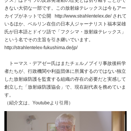
クス」はドイツの反原発運動の歴史とは切り離すことがで
きない大切な一部です。この放射線テレックスは今もアー
カイブがネットで公開 http://www.strahlentelex.de/ されて
いるほか、ベルリン在住の日本人ジャーナリスト福本栄雄
氏が日本語とドイツ語で「フクシマ・放射線テレックス」
という名でその主旨を引き継いでいます。
http://strahlentelex-fukushima.de/jp/
トーマス・デアゼー氏はまたチェルノブイリ事故後科学
者たちが、行政機関や利益団体に所属するのではない独立
した放射線防護を監査する組織の存在の必要だと実感して
創立した「放射線防護協会」で、現在副代表を務めていま
す。
（紹介文は、Youtubeより引用）