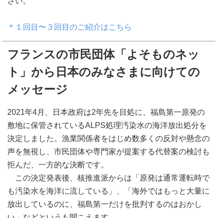
さい。
＊１回目〜３回目のご紹介はこちら
フランスの市民団体「よそものネッ
ト」から日本のみなさまに向けての
メッセージ
2021年4月、日本政府は2年先を目処に、福島第一原発の
敷地に保管されているALPS処理汚染水の海洋放出処分を
決定しました。漁業関係者をはじめ数多くの反対や懸念の
声を無視し、市民団体や専門家が提案する代替案の検討も
拒んだ、一方的な決断です。
この決定発表後、核推進派からは「原発は通常運転時で
も汚染水を海洋に流している」、「海外ではもっと大量に
放出しているのに、福島第一だけを批判するのはおかし
い」などというも聞こえます。