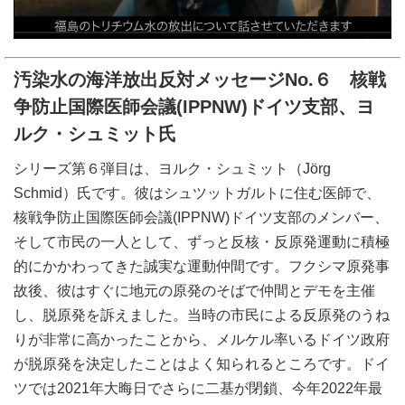
汚染水の海洋放出反対メッセージNo.６ 核戦
争防止国際医師会議(IPPNW)ドイツ支部、ヨ
ルク・シュミット氏
シリーズ第６弾目は、ヨルク・シュミット（Jörg
Schmid）氏です。彼はシュツットガルトに住む医師で、
核戦争防止国際医師会議(IPPNW)ドイツ支部のメンバー、
そして市民の一人として、ずっと反核・反原発運動に積極
的にかかわってきた誠実な運動仲間です。フクシマ原発事
故後、彼はすぐに地元の原発のそばで仲間とデモを主催
し、脱原発を訴えました。当時の市民による反原発のうね
りが非常に高かったことから、メルケル率いるドイツ政府
が脱原発を決定したことはよく知られるところです。ドイ
ツでは2021年大晦日でさらに二基が閉鎖、今年2022年最