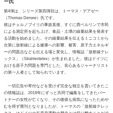
ー氏
第4弾は、シリーズ第四弾目は、トーマス・デアゼー
（Thomas Dersee）氏です。
彼はチェルノブイリの事故直後、すぐに西ベルリンで市民
による測定所を起ち上げ、食品・土壌の線量結果を発表す
る活動を始めました。その線量結果を伝えるミニコミから
次第に放射線による健康への影響、被害、原子力エネルギ
ーの問題点なども伝える場と変化し、情報誌「放射線テレ
ックス」（Strahlentelex）が生まれました。彼はドイツに
おける原子力問題を専門とした、良心あるジャーナリスト
の第一人者として知られています。
一切広告や寄付などを受けず完全な独立を貫いてきたこ
の情報誌は、2018年にずっと共同で編集をしてきたパー
トナーの女性が亡くなり、その後彼も病気になったためや
むを得ず廃刊となりましたが、トーマスの「放射線テレッ