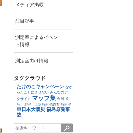
メディア掲載
注目記事
測定室によるイベン
ト情報
測定室向け情報
タグクラウド
たけのこキャンペーン
なか
ったことにさせない
みんなのデー
マップ集
タサイト
台風19
号 水害 土壌放射能調査
放射能
東日本大震災
福島原発事
故