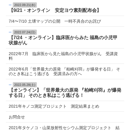
2022.09.21(水)
【9/21・オンライン 安定ヨウ素剤配布会】
7/4〜7/10 土壌マップの公開 一時不具合のお詫び
2022.07.24(日)
【7/24 ・オンライン】臨床医からみた 福島の小児甲
状腺がん
2022年7月 臨床医から見た福島の小児甲状腺がん 受講資
料
2022年6月「世界最大の原発 『柏崎刈羽』が爆発する日」 そ
のとき私はこう逃げる 受講済みの方へ
2022.05.28(土)
【オンライン】「世界最大の原発 『柏崎刈羽』が爆発
する日」 そのとき私はこう逃げる！
2021年キノコ測定プロジェクト 測定結果まとめ
お問合せ
2021年タケノコ・山菜放射性セシウム測定プロジェクト 結