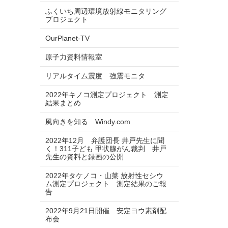
ふくいち周辺環境放射線モニタリング
プロジェクト
OurPlanet-TV
原子力資料情報室
リアルタイム震度 強震モニタ
2022年キノコ測定プロジェクト 測定
結果まとめ
風向きを知る Windy.com
2022年12月 弁護団長 井戸先生に聞
く！311子ども 甲状腺がん裁判 井戸
先生の資料と録画の公開
2022年タケノコ・山菜 放射性セシウ
ム測定プロジェクト 測定結果のご報
告
2022年9月21日開催 安定ヨウ素剤配
布会