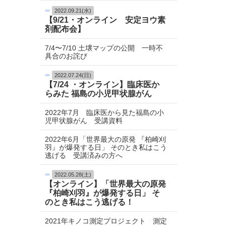
2022.09.21(水)
【9/21・オンライン 安定ヨウ素
剤配布会】
7/4〜7/10 土壌マップの公開 一時不
具合のお詫び
2022.07.24(日)
【7/24 ・オンライン】臨床医か
らみた 福島の小児甲状腺がん
2022年7月 臨床医から見た福島の小
児甲状腺がん 受講資料
2022年6月「世界最大の原発 『柏崎刈
羽』が爆発する日」 そのとき私はこう
逃げる 受講済みの方へ
2022.05.28(土)
【オンライン】「世界最大の原発
『柏崎刈羽』が爆発する日」 そ
のとき私はこう逃げる！
2021年キノコ測定プロジェクト 測定