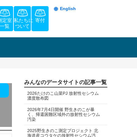
English
測定室
私たちに
寄付
一覧
ついて
みんなのデータサイトの記事一覧
2026たけのこ山菜PJ 放射性セシウム
濃度散布図
2026年7月4日開催 野生きのこが暴
く、帰還困難区域外の放射性セシウム
汚染
2025野生きのこ測定プロジェクト 北
海道産コウタケの放射性セシウム汚