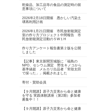
乾燥品、加工品等の食品の測定時の留
意事項について
2026年2月18日開催 愚かしい汚染土
壌再利用計画
2026年1月21日開催 市民放射能測定
室の作り方プロジェクト中間報告 市
民放射能測定活動の５W１H
作り方アンケート報告書第２版を公開
しました
【記事】東京新聞茨城版に「福島の
NPO、セシウム測定 野生キノコから
基準値超 メルカリ出品者「常陸太田
で採った」」掲載されました
寄付・賛助会員
【９月開講】原子力災害から命と健康
を守る 実践体験講座（第2期）参加者
募集中！！
【９月開講】原子力災害から命と健康