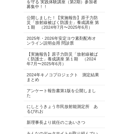
を守る 実践体験講座（第2期）参加者
募集中！！
公開しました！【実施報告】原子力防
災「放射線被ばく防護士」養成講座 第
１期 （2024年7月〜2025年6月）
2025年・2026年安定ヨウ素剤配布オ
ンライン説明会用 問診票
【実施報告】原子力防災「放射線被ば
く防護士」養成講座 第１期 （2024
年7月〜2025年6月）
2024年キノコプロジェクト 測定結果
まとめ
アンケート報告書第1版を公開しまし
た
にしとうきょう市民放射能測定所 あ
るびれお
新理事長より就任のごあいさつ
みんなのデータサイトが取り組んでい