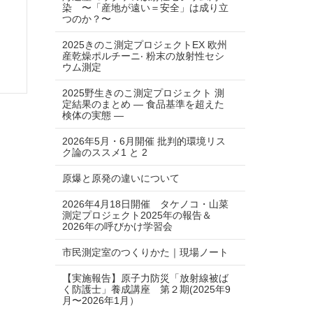
染 〜「産地が遠い＝安全」は成り⽴
つのか？〜
2025きのこ測定プロジェクトEX 欧州
産乾燥ポルチーニ‧ 粉末の放射性セシ
ウム測定
2025野生きのこ測定プロジェクト 測
定結果のまとめ ― 食品基準を超えた
検体の実態 ―
2026年5月・6月開催 批判的環境リス
ク論のススメ1 と 2
原爆と原発の違いについて
2026年4月18日開催 タケノコ・山菜
測定プロジェクト2025年の報告＆
2026年の呼びかけ学習会
市民測定室のつくりかた｜現場ノート
【実施報告】原子力防災「放射線被ば
く防護士」養成講座 第２期(2025年9
月〜2026年1月）