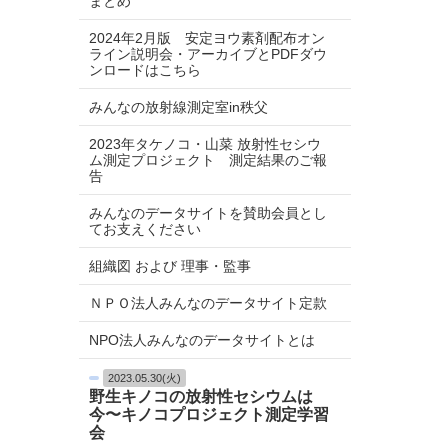
まとめ
2024年2月版 安定ヨウ素剤配布オン
ライン説明会・アーカイブとPDFダウ
ンロードはこちら
みんなの放射線測定室in秩父
2023年タケノコ・山菜 放射性セシウ
ム測定プロジェクト 測定結果のご報
告
みんなのデータサイトを賛助会員とし
てお支えください
組織図 および 理事・監事
ＮＰＯ法人みんなのデータサイト定款
NPO法人みんなのデータサイトとは
2023.05.30(火)
野生キノコの放射性セシウムは
今〜キノコプロジェクト測定学習
会