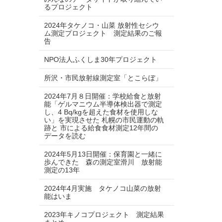
るプロジェクト
2024年タケノコ・山菜 放射性セシウ
ム測定プロジェクト 測定結果のご報
告
NPO法人ふくしま30年プロジェクト
所沢・市民放射線測定室「とこらぼ」
2024年7月８日開催：学校給食と放射
能「ゲルマニウム半導体検出器で測定
し、4 Bq/kgを超えた食材を使用しな
い」を実現させた 札幌の市民運動の軌
跡と 市による給食食材測定12年間の
データを読む
2024年5月13日開催：保育園と一緒に
歩んできた 森の測定室滑川 放射能
測定の13年
2024年4月実施 タケノコ山菜の放射
能はいま
2023年キノコプロジェクト 測定結果