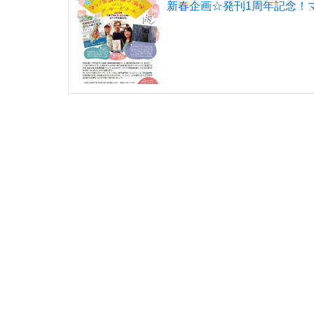
新春企画☆発刊1周年記念！マ