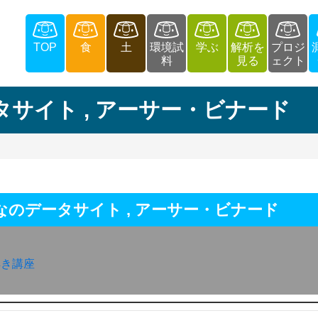
TOP
食
土
環境試
学ぶ
解析を
プロジ
料
見る
ェクト
タサイト
,
アーサー・ビナード
なのデータサイト
,
アーサー・ビナード
解き講座