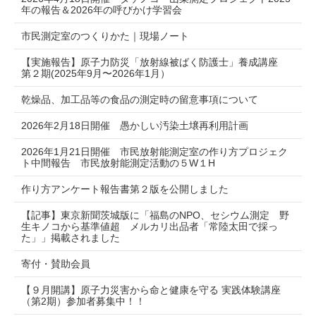
年の報告＆2026年の呼びかけ学習会
市民測定室のつくりかた｜現場ノート
【実施報告】原子力防災「放射線被ばく防護士」養成講座
第２期(2025年9月〜2026年1月）
乾燥品、加工品等の食品の測定時の留意事項について
2026年2月18日開催 愚かしい汚染土壌再利用計画
2026年1月21日開催 市民放射能測定室の作り方プロジェク
ト中間報告 市民放射能測定活動の５W１H
作り方アンケート報告書第２版を公開しました
【記事】東京新聞茨城版に「福島のNPO、セシウム測定 野
生キノコから基準値超 メルカリ出品者「常陸太田で採っ
た」」掲載されました
寄付・賛助会員
【９月開講】原子力災害から命と健康を守る 実践体験講座
（第2期）参加者募集中！！