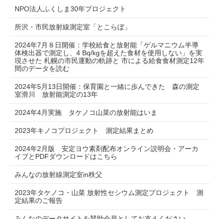
NPO法人ふくしま30年プロジェクト
所沢・市民放射線測定室「とこらぼ」
2024年7月８日開催：学校給食と放射能「ゲルマニウム半導
体検出器で測定し、4 Bq/kgを超えた食材を使用しない」を実
現させた 札幌の市民運動の軌跡と 市による給食食材測定12年
間のデータを読む
2024年5月13日開催：保育園と一緒に歩んできた 森の測定
室滑川 放射能測定の13年
2024年4月実施 タケノコ山菜の放射能はいま
2023年キノコプロジェクト 測定結果まとめ
2024年2月版 安定ヨウ素剤配布オンライン説明会・アーカ
イブとPDFダウンロードはこちら
みんなの放射線測定室in秩父
2023年タケノコ・山菜 放射性セシウム測定プロジェクト 測
定結果のご報告
みんなのデータサイトを賛助会員としてお支えください