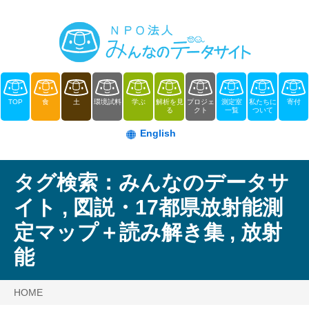
TOP
食
土
環境試料
学ぶ
解析を見
プロジェ
測定室
私たちに
寄付
る
クト
一覧
ついて
English
タグ検索：
みんなのデータサ
イト
,
図説・17都県放射能測
定マップ＋読み解き集
,
放射
能
HOME