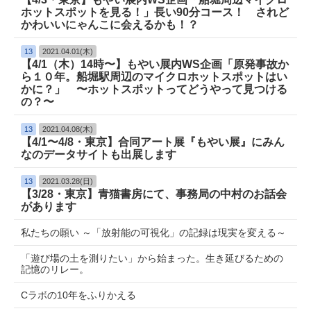
ホットスポットを見る！」長い90分コース！ されど
かわいいにゃんこに会えるかも！？
13
2021.04.01(木)
【4/1（木）14時〜】もやい展内WS企画「原発事故か
ら１０年。船堀駅周辺のマイクロホットスポットはい
かに？」 〜ホットスポットってどうやって見つける
の？〜
13
2021.04.08(木)
【4/1〜4/8・東京】合同アート展『もやい展』にみん
なのデータサイトも出展します
13
2021.03.28(日)
【3/28・東京】青猫書房にて、事務局の中村のお話会
があります
私たちの願い ～「放射能の可視化」の記録は現実を変える～
「遊び場の土を測りたい」から始まった。生き延びるための
記憶のリレー。
Cラボの10年をふりかえる