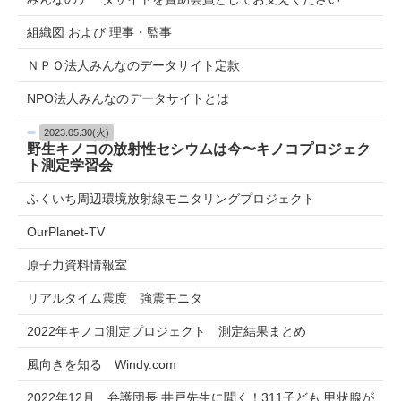
組織図 および 理事・監事
ＮＰＯ法人みんなのデータサイト定款
NPO法人みんなのデータサイトとは
2023.05.30(火)
野生キノコの放射性セシウムは今〜キノコプロジェク
ト測定学習会
ふくいち周辺環境放射線モニタリングプロジェクト
OurPlanet-TV
原子力資料情報室
リアルタイム震度 強震モニタ
2022年キノコ測定プロジェクト 測定結果まとめ
風向きを知る Windy.com
2022年12月 弁護団長 井戸先生に聞く！311子ども 甲状腺が