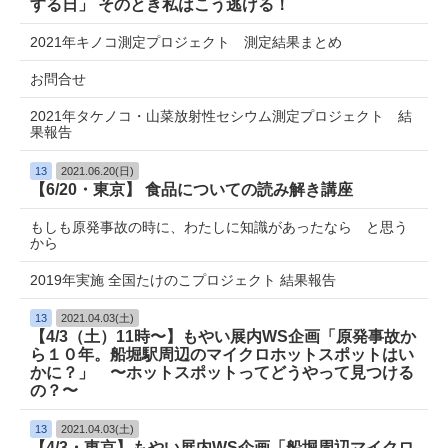
する日」 そのとき私はこう逃げる！
2021年キノコ測定プロジェクト 測定結果まとめ
お問合せ
2021年タケノコ・山菜放射性セシウム測定プロジェクト 結
果報告
13
2021.06.20(日)
【6/20・東京】 食品についての読み解き講座
もしも原発事故の時に、わたしに知識があったなら と思う
から
2019年実施 全国たけのこプロジェクト 結果報告
13
2021.04.03(土)
【4/3（土）11時〜】もやい展内WS企画「原発事故か
ら１０年。船堀駅周辺のマイクロホットスポットはい
かに？」 〜ホットスポットってどうやって見つける
の？〜
13
2021.04.03(土)
【4/3・東京】もやい展内WS企画「船堀周辺マイクロ