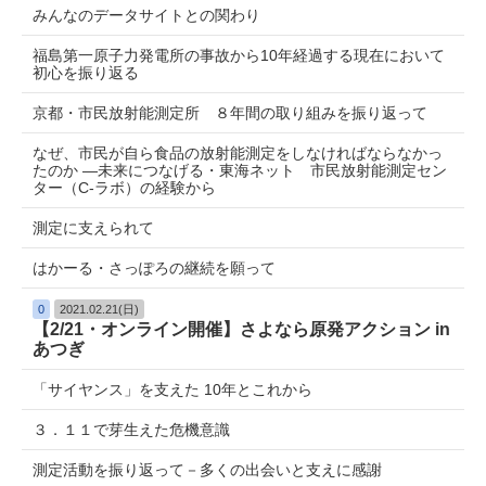
みんなのデータサイトとの関わり
福島第一原子力発電所の事故から10年経過する現在において
初心を振り返る
京都・市民放射能測定所 ８年間の取り組みを振り返って
なぜ、市民が自ら食品の放射能測定をしなければならなかっ
たのか ―未来につなげる・東海ネット 市民放射能測定セン
ター（C-ラボ）の経験から
測定に支えられて
はかーる・さっぽろの継続を願って
0
2021.02.21(日)
【2/21・オンライン開催】さよなら原発アクション in
あつぎ
「サイヤンス」を支えた 10年とこれから
３．１１で芽生えた危機意識
測定活動を振り返って－多くの出会いと支えに感謝