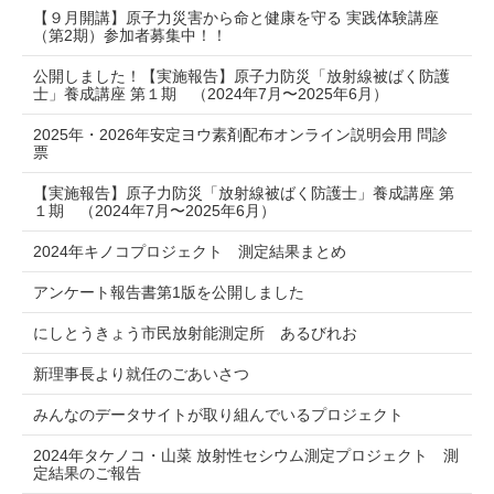
【９月開講】原子力災害から命と健康を守る 実践体験講座
（第2期）参加者募集中！！
公開しました！【実施報告】原子力防災「放射線被ばく防護
士」養成講座 第１期 （2024年7月〜2025年6月）
2025年・2026年安定ヨウ素剤配布オンライン説明会用 問診
票
【実施報告】原子力防災「放射線被ばく防護士」養成講座 第
１期 （2024年7月〜2025年6月）
2024年キノコプロジェクト 測定結果まとめ
アンケート報告書第1版を公開しました
にしとうきょう市民放射能測定所 あるびれお
新理事長より就任のごあいさつ
みんなのデータサイトが取り組んでいるプロジェクト
2024年タケノコ・山菜 放射性セシウム測定プロジェクト 測
定結果のご報告