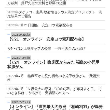
ん裁判 井戸先生の資料と録画の公開
2022年タケノコ・山菜 放射性セシウム測定プロジェクト 測
定結果のご報告
2022年9月21日開催 安定ヨウ素剤配布会
2022.09.21(水)
【9/21・オンライン 安定ヨウ素剤配布会】
7/4〜7/10 土壌マップの公開 一時不具合のお詫び
2022.07.24(日)
【7/24 ・オンライン】臨床医からみた 福島の小児甲
状腺がん
2022年7月 臨床医から見た福島の小児甲状腺がん 受講資
料
2022年6月「世界最大の原発 『柏崎刈羽』が爆発する日」 そ
のとき私はこう逃げる 受講済みの方へ
2022.05.28(土)
【オンライン】「世界最大の原発 『柏崎刈羽』が爆発