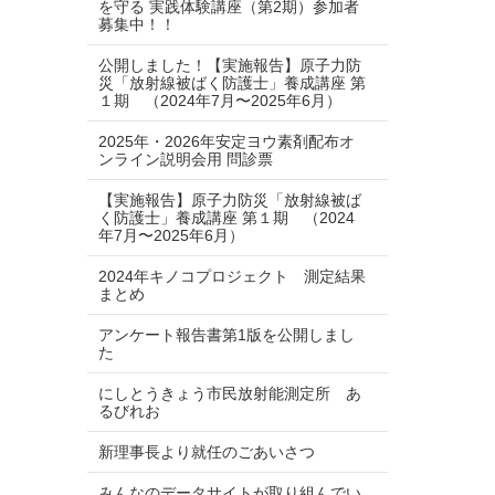
を守る 実践体験講座（第2期）参加者
募集中！！
公開しました！【実施報告】原子力防
災「放射線被ばく防護士」養成講座 第
１期 （2024年7月〜2025年6月）
2025年・2026年安定ヨウ素剤配布オ
ンライン説明会用 問診票
【実施報告】原子力防災「放射線被ば
く防護士」養成講座 第１期 （2024
年7月〜2025年6月）
2024年キノコプロジェクト 測定結果
まとめ
アンケート報告書第1版を公開しまし
た
にしとうきょう市民放射能測定所 あ
るびれお
新理事長より就任のごあいさつ
みんなのデータサイトが取り組んでい