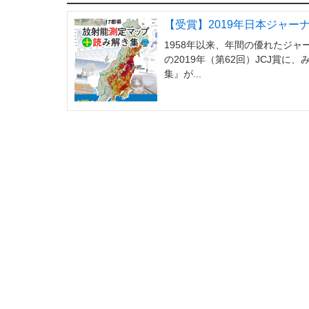
【受賞】2019年日本ジャー
1958年以来、年間の優れたジャ
の2019年（第62回）JCJ賞
集』が...