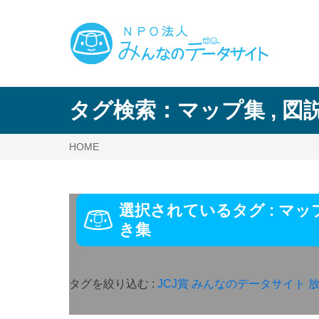
タグ検索：
マップ集
,
図
HOME
選択されているタグ :
マッ
き集
タグを絞り込む :
JCJ賞
みんなのデータサイト