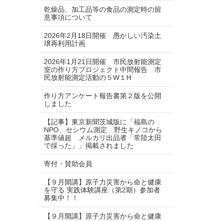
乾燥品、加工品等の食品の測定時の留
意事項について
2026年2月18日開催 愚かしい汚染土
壌再利用計画
2026年1月21日開催 市民放射能測定
室の作り方プロジェクト中間報告 市
民放射能測定活動の５W１H
作り方アンケート報告書第２版を公開
しました
【記事】東京新聞茨城版に「福島の
NPO、セシウム測定 野生キノコから
基準値超 メルカリ出品者「常陸太田
で採った」」掲載されました
寄付・賛助会員
【９月開講】原子力災害から命と健康
を守る 実践体験講座（第2期）参加者
募集中！！
【９月開講】原子力災害から命と健康