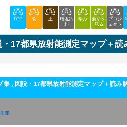
TOP
食
土
環境試
学ぶ
解析を
プロジ
料
見る
ェクト
説・17都県放射能測定マップ＋読
プ集
,
図説・17都県放射能測定マップ＋読み
放射能