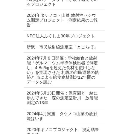
るプロジェクト
2024年タケノコ・山菜 放射性セシウ
ム測定プロジェクト 測定結果のご報
告
NPO法人ふくしま30年プロジェクト
所沢・市民放射線測定室「とこらぼ」
2024年7月８日開催：学校給食と放射
能「ゲルマニウム半導体検出器で測定
し、4 Bq/kgを超えた食材を使用しな
い」を実現させた 札幌の市民運動の軌
跡と 市による給食食材測定12年間の
データを読む
2024年5月13日開催：保育園と一緒に
歩んできた 森の測定室滑川 放射能
測定の13年
2024年4月実施 タケノコ山菜の放射
能はいま
2023年キノコプロジェクト 測定結果