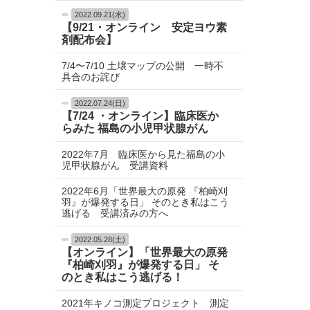
2022.09.21(水)
【9/21・オンライン 安定ヨウ素
剤配布会】
7/4〜7/10 土壌マップの公開 一時不
具合のお詫び
2022.07.24(日)
【7/24 ・オンライン】臨床医か
らみた 福島の小児甲状腺がん
2022年7月 臨床医から見た福島の小
児甲状腺がん 受講資料
2022年6月「世界最大の原発 『柏崎刈
羽』が爆発する日」 そのとき私はこう
逃げる 受講済みの方へ
2022.05.28(土)
【オンライン】「世界最大の原発
『柏崎刈羽』が爆発する日」 そ
のとき私はこう逃げる！
2021年キノコ測定プロジェクト 測定