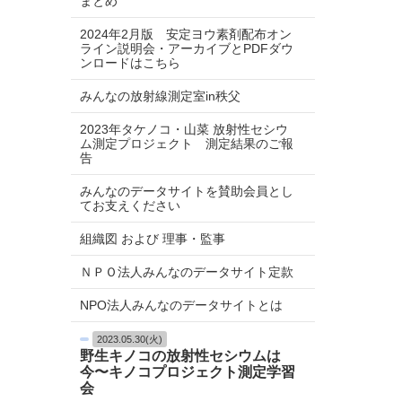
まとめ
2024年2月版 安定ヨウ素剤配布オン
ライン説明会・アーカイブとPDFダウ
ンロードはこちら
みんなの放射線測定室in秩父
2023年タケノコ・山菜 放射性セシウ
ム測定プロジェクト 測定結果のご報
告
みんなのデータサイトを賛助会員とし
てお支えください
組織図 および 理事・監事
ＮＰＯ法人みんなのデータサイト定款
NPO法人みんなのデータサイトとは
2023.05.30(火)
野生キノコの放射性セシウムは
今〜キノコプロジェクト測定学習
会