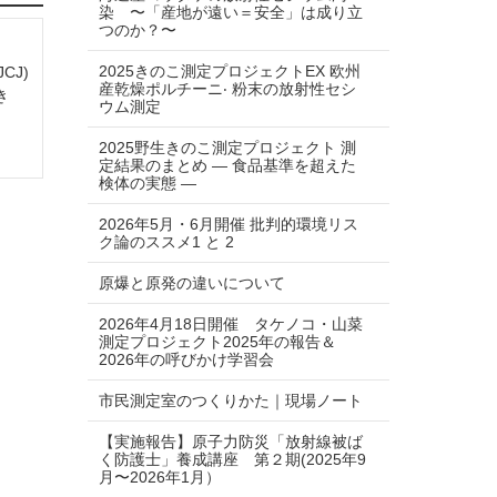
染 〜「産地が遠い＝安全」は成り⽴
つのか？〜
2025きのこ測定プロジェクトEX 欧州
CJ)
産乾燥ポルチーニ‧ 粉末の放射性セシ
き
ウム測定
2025野生きのこ測定プロジェクト 測
定結果のまとめ ― 食品基準を超えた
検体の実態 ―
2026年5月・6月開催 批判的環境リス
ク論のススメ1 と 2
原爆と原発の違いについて
2026年4月18日開催 タケノコ・山菜
測定プロジェクト2025年の報告＆
2026年の呼びかけ学習会
市民測定室のつくりかた｜現場ノート
【実施報告】原子力防災「放射線被ば
く防護士」養成講座 第２期(2025年9
月〜2026年1月）