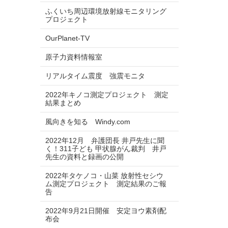
ふくいち周辺環境放射線モニタリング
プロジェクト
OurPlanet-TV
原子力資料情報室
リアルタイム震度 強震モニタ
2022年キノコ測定プロジェクト 測定
結果まとめ
風向きを知る Windy.com
2022年12月 弁護団長 井戸先生に聞
く！311子ども 甲状腺がん裁判 井戸
先生の資料と録画の公開
2022年タケノコ・山菜 放射性セシウ
ム測定プロジェクト 測定結果のご報
告
2022年9月21日開催 安定ヨウ素剤配
布会