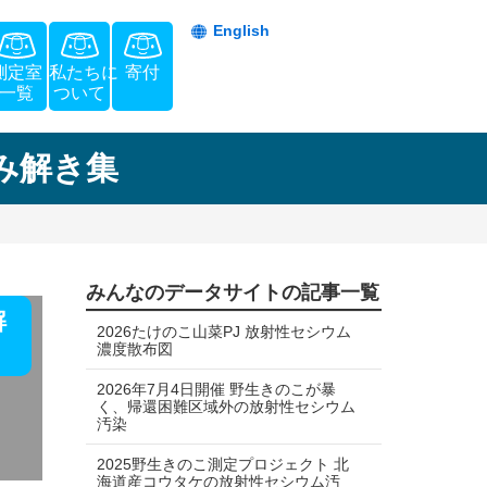
English
測定室
私たちに
寄付
一覧
ついて
み解き集
みんなのデータサイトの記事一覧
解
2026たけのこ山菜PJ 放射性セシウム
濃度散布図
2026年7月4日開催 野生きのこが暴
く、帰還困難区域外の放射性セシウム
汚染
2025野生きのこ測定プロジェクト 北
海道産コウタケの放射性セシウム汚