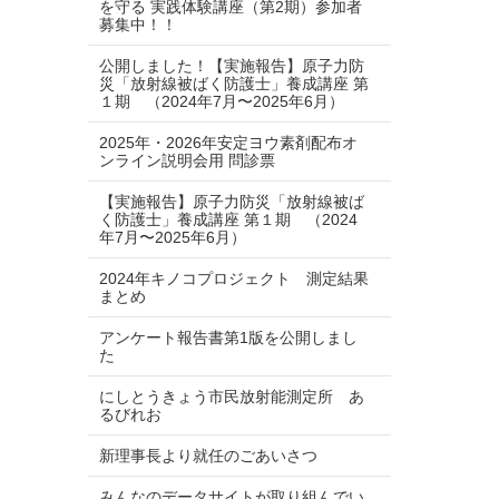
を守る 実践体験講座（第2期）参加者
募集中！！
公開しました！【実施報告】原子力防
災「放射線被ばく防護士」養成講座 第
１期 （2024年7月〜2025年6月）
2025年・2026年安定ヨウ素剤配布オ
ンライン説明会用 問診票
【実施報告】原子力防災「放射線被ば
く防護士」養成講座 第１期 （2024
年7月〜2025年6月）
2024年キノコプロジェクト 測定結果
まとめ
アンケート報告書第1版を公開しまし
た
にしとうきょう市民放射能測定所 あ
るびれお
新理事長より就任のごあいさつ
みんなのデータサイトが取り組んでい