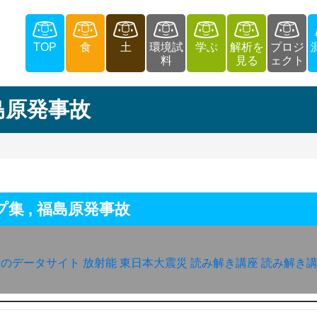
TOP
食
土
環境試
学ぶ
解析を
プロジ
料
見る
ェクト
島原発事故
プ集
,
福島原発事故
なのデータサイト
放射能
東日本大震災
読み解き講座
読み解き講