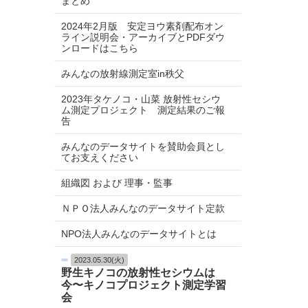
まとめ
2024年2月版 安定ヨウ素剤配布オン
ライン説明会・アーカイブとPDFダウ
ンロードはこちら
みんなの放射線測定室in秩父
2023年タケノコ・山菜 放射性セシウ
ム測定プロジェクト 測定結果のご報
告
みんなのデータサイトを賛助会員とし
てお支えください
組織図 および 理事・監事
ＮＰＯ法人みんなのデータサイト定款
NPO法人みんなのデータサイトとは
2023.05.30(火)
野生キノコの放射性セシウムは
今〜キノコプロジェクト測定学習
会