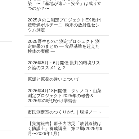
染 〜「産地が遠い＝安全」は成り⽴
つのか？〜
2025きのこ測定プロジェクトEX 欧州
産乾燥ポルチーニ‧ 粉末の放射性セシ
ウム測定
2025野生きのこ測定プロジェクト 測
定結果のまとめ ― 食品基準を超えた
検体の実態 ―
2026年5月・6月開催 批判的環境リス
ク論のススメ1 と 2
原爆と原発の違いについて
2026年4月18日開催 タケノコ・山菜
測定プロジェクト2025年の報告＆
2026年の呼びかけ学習会
市民測定室のつくりかた｜現場ノート
【実施報告】原子力防災「放射線被ば
く防護士」養成講座 第２期(2025年9
月〜2026年1月）