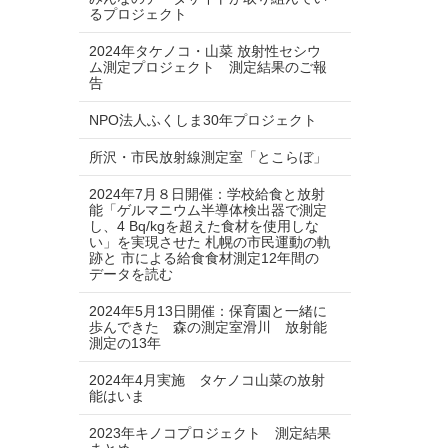
るプロジェクト
2024年タケノコ・山菜 放射性セシウ
ム測定プロジェクト 測定結果のご報
告
NPO法人ふくしま30年プロジェクト
所沢・市民放射線測定室「とこらぼ」
2024年7月８日開催：学校給食と放射
能「ゲルマニウム半導体検出器で測定
し、4 Bq/kgを超えた食材を使用しな
い」を実現させた 札幌の市民運動の軌
跡と 市による給食食材測定12年間の
データを読む
2024年5月13日開催：保育園と一緒に
歩んできた 森の測定室滑川 放射能
測定の13年
2024年4月実施 タケノコ山菜の放射
能はいま
2023年キノコプロジェクト 測定結果