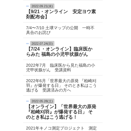
2022.09.21(水)
【9/21・オンライン 安定ヨウ素
剤配布会】
7/4〜7/10 土壌マップの公開 一時不
具合のお詫び
2022.07.24(日)
【7/24 ・オンライン】臨床医か
らみた 福島の小児甲状腺がん
2022年7月 臨床医から見た福島の小
児甲状腺がん 受講資料
2022年6月「世界最大の原発 『柏崎刈
羽』が爆発する日」 そのとき私はこう
逃げる 受講済みの方へ
2022.05.28(土)
【オンライン】「世界最大の原発
『柏崎刈羽』が爆発する日」 そ
のとき私はこう逃げる！
2021年キノコ測定プロジェクト 測定