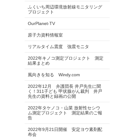
ふくいち周辺環境放射線モニタリング
プロジェクト
OurPlanet-TV
原子力資料情報室
リアルタイム震度 強震モニタ
2022年キノコ測定プロジェクト 測定
結果まとめ
風向きを知る Windy.com
2022年12月 弁護団長 井戸先生に聞
く！311子ども 甲状腺がん裁判 井戸
先生の資料と録画の公開
2022年タケノコ・山菜 放射性セシウ
ム測定プロジェクト 測定結果のご報
告
2022年9月21日開催 安定ヨウ素剤配
布会