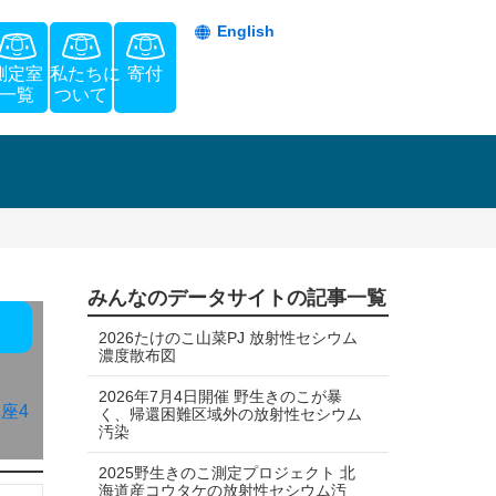
English
測定室
私たちに
寄付
一覧
ついて
みんなのデータサイトの記事一覧
2026たけのこ山菜PJ 放射性セシウム
濃度散布図
2026年7月4日開催 野生きのこが暴
座4
く、帰還困難区域外の放射性セシウム
汚染
2025野生きのこ測定プロジェクト 北
海道産コウタケの放射性セシウム汚