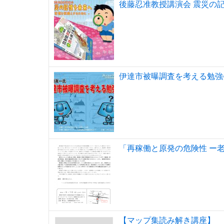
後藤忍准教授講演会 震災の記憶
伊達市被曝調査を考える勉強
「再稼働と原発の危険性 ー
【マップ集読み解き講座】