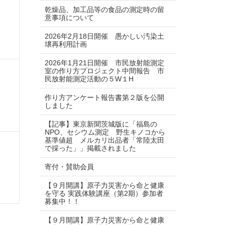
乾燥品、加工品等の食品の測定時の留
意事項について
2026年2月18日開催 愚かしい汚染土
壌再利用計画
2026年1月21日開催 市民放射能測定
室の作り方プロジェクト中間報告 市
民放射能測定活動の５W１H
作り方アンケート報告書第２版を公開
しました
【記事】東京新聞茨城版に「福島の
NPO、セシウム測定 野生キノコから
基準値超 メルカリ出品者「常陸太田
で採った」」掲載されました
寄付・賛助会員
【９月開講】原子力災害から命と健康
を守る 実践体験講座（第2期）参加者
募集中！！
【９月開講】原子力災害から命と健康