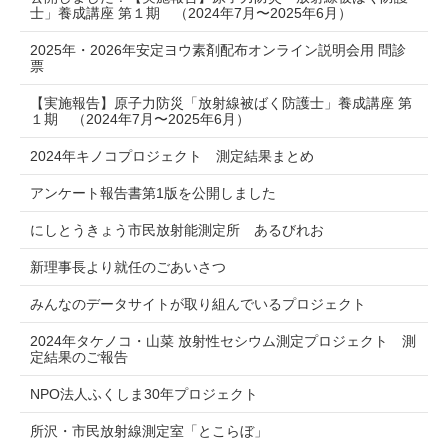
士」養成講座 第１期 （2024年7月〜2025年6月）
2025年・2026年安定ヨウ素剤配布オンライン説明会用 問診
票
【実施報告】原子力防災「放射線被ばく防護士」養成講座 第
１期 （2024年7月〜2025年6月）
2024年キノコプロジェクト 測定結果まとめ
アンケート報告書第1版を公開しました
にしとうきょう市民放射能測定所 あるびれお
新理事長より就任のごあいさつ
みんなのデータサイトが取り組んでいるプロジェクト
2024年タケノコ・山菜 放射性セシウム測定プロジェクト 測
定結果のご報告
NPO法人ふくしま30年プロジェクト
所沢・市民放射線測定室「とこらぼ」