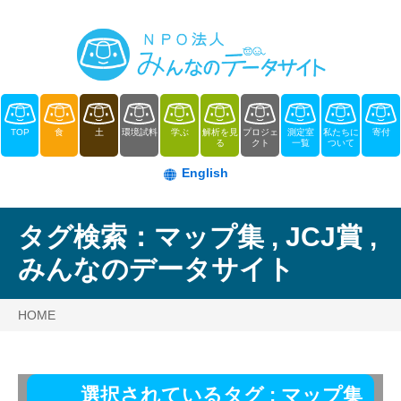
TOP
食
土
環境試料
学ぶ
解析を見
プロジェ
測定室
私たちに
寄付
る
クト
一覧
ついて
English
タグ検索：
マップ集
,
JCJ賞
,
みんなのデータサイト
HOME
選択されているタグ :
マップ集