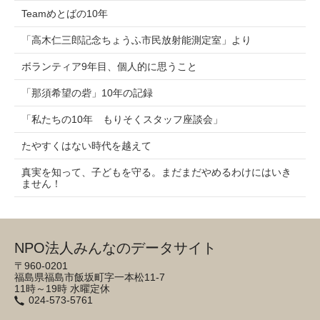
Teamめとばの10年
「高木仁三郎記念ちょうふ市民放射能測定室」より
ボランティア9年目、個人的に思うこと
「那須希望の砦」10年の記録
「私たちの10年 もりそくスタッフ座談会」
たやすくはない時代を越えて
真実を知って、子どもを守る。まだまだやめるわけにはいき
ません！
NPO法人みんなのデータサイト
〒960-0201
福島県福島市飯坂町字一本松11-7
11時～19時 水曜定休
024-573-5761