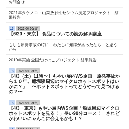
お問合せ
2021年タケノコ・山菜放射性セシウム測定プロジェクト 結
果報告
13
2021.06.20(日)
【6/20・東京】 食品についての読み解き講座
もしも原発事故の時に、わたしに知識があったなら と思う
から
2019年実施 全国たけのこプロジェクト 結果報告
13
2021.04.03(土)
【4/3（土）11時〜】もやい展内WS企画「原発事故か
ら１０年。船堀駅周辺のマイクロホットスポットはい
かに？」 〜ホットスポットってどうやって見つける
の？〜
13
2021.04.03(土)
【4/3・東京】もやい展内WS企画「船堀周辺マイクロ
ホットスポットを見る！」長い90分コース！ されど
かわいいにゃんこに会えるかも！？