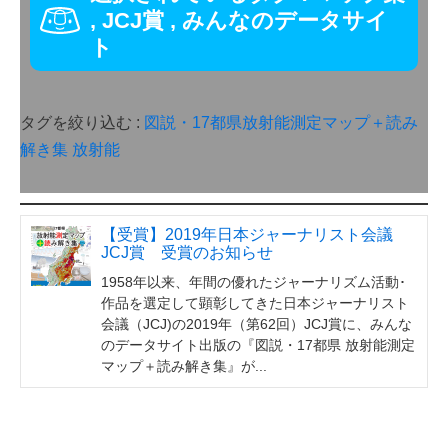
,
JCJ賞
,
みんなのデータサイ
ト
タグを絞り込む :
図説・17都県放射能測定マップ＋読み
解き集
放射能
【受賞】2019年日本ジャーナリスト会議
JCJ賞 受賞のお知らせ
1958年以来、年間の優れたジャーナリズム活動･
作品を選定して顕彰してきた日本ジャーナリスト
会議（JCJ)の2019年（第62回）JCJ賞に、みんな
のデータサイト出版の『図説・17都県 放射能測定
マップ＋読み解き集』が...