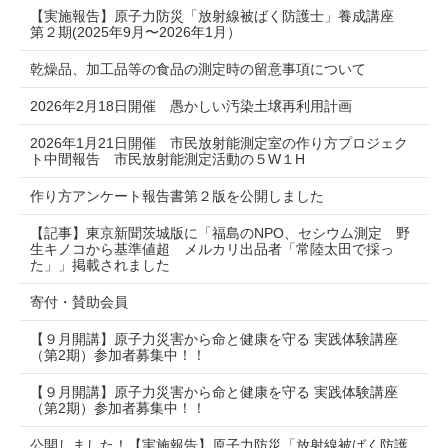
【実施報告】原子力防災「放射線被ばく防護士」養成講座
第２期(2025年9月〜2026年1月）
乾燥品、加工品等の食品の測定時の留意事項について
2026年2月18日開催 愚かしい汚染土壌再利用計画
2026年1月21日開催 市民放射能測定室の作り方プロジェク
ト中間報告 市民放射能測定活動の５W１H
作り方アンケート報告書第２版を公開しました
【記事】東京新聞茨城版に「福島のNPO、セシウム測定 野
生キノコから基準値超 メルカリ出品者「常陸太田で採っ
た」」掲載されました
寄付・賛助会員
【９月開講】原子力災害から命と健康を守る 実践体験講座
（第2期）参加者募集中！！
【９月開講】原子力災害から命と健康を守る 実践体験講座
（第2期）参加者募集中！！
公開しました！【実施報告】原子力防災「放射線被ばく防護