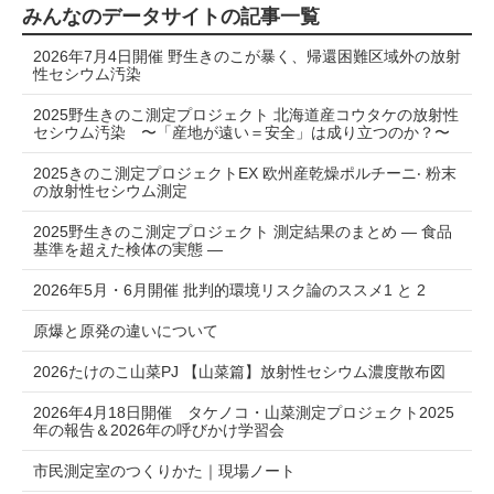
みんなのデータサイトの記事一覧
2026年7月4日開催 野生きのこが暴く、帰還困難区域外の放射
性セシウム汚染
2025野生きのこ測定プロジェクト 北海道産コウタケの放射性
セシウム汚染 〜「産地が遠い＝安全」は成り⽴つのか？〜
2025きのこ測定プロジェクトEX 欧州産乾燥ポルチーニ‧ 粉末
の放射性セシウム測定
2025野生きのこ測定プロジェクト 測定結果のまとめ ― 食品
基準を超えた検体の実態 ―
2026年5月・6月開催 批判的環境リスク論のススメ1 と 2
原爆と原発の違いについて
2026たけのこ山菜PJ 【山菜篇】放射性セシウム濃度散布図
2026年4月18日開催 タケノコ・山菜測定プロジェクト2025
年の報告＆2026年の呼びかけ学習会
市民測定室のつくりかた｜現場ノート