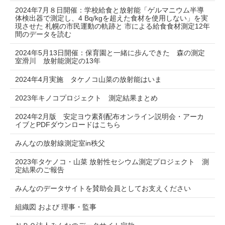
2024年7月８日開催：学校給食と放射能「ゲルマニウム半導
体検出器で測定し、4 Bq/kgを超えた食材を使用しない」を実
現させた 札幌の市民運動の軌跡と 市による給食食材測定12年
間のデータを読む
2024年5月13日開催：保育園と一緒に歩んできた 森の測定
室滑川 放射能測定の13年
2024年4月実施 タケノコ山菜の放射能はいま
2023年キノコプロジェクト 測定結果まとめ
2024年2月版 安定ヨウ素剤配布オンライン説明会・アーカ
イブとPDFダウンロードはこちら
みんなの放射線測定室in秩父
2023年タケノコ・山菜 放射性セシウム測定プロジェクト 測
定結果のご報告
みんなのデータサイトを賛助会員としてお支えください
組織図 および 理事・監事