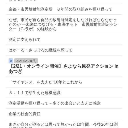
京都・市民放射能測定所 ８年間の取り組みを振り返って
なぜ、市民が自ら食品の放射能測定をしなければならなかっ
たのか ―未来につなげる・東海ネット 市民放射能測定セン
ター（C-ラボ）の経験から
測定に支えられて
はかーる・さっぽろの継続を願って
0
2021.02.21(日)
【2/21・オンライン開催】さよなら原発アクション in
あつぎ
「サイヤンス」を支えた 10年とこれから
３．１１で芽生えた危機意識
測定活動を振り返って－多くの出会いと支えに感謝
企業の社会的責任
まさか自分が測るとは思って無かった10年間、今後20年は測