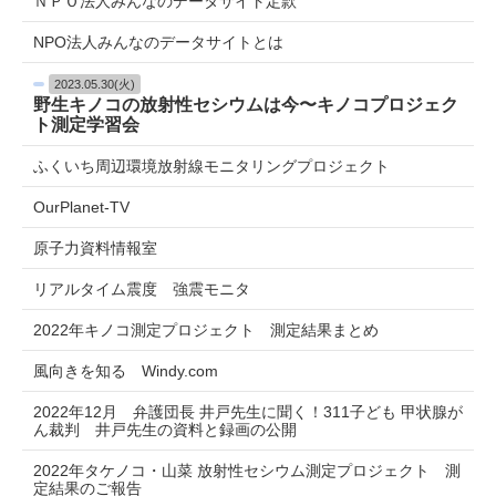
ＮＰＯ法人みんなのデータサイト定款
NPO法人みんなのデータサイトとは
2023.05.30(火)
野生キノコの放射性セシウムは今〜キノコプロジェク
ト測定学習会
ふくいち周辺環境放射線モニタリングプロジェクト
OurPlanet-TV
原子力資料情報室
リアルタイム震度 強震モニタ
2022年キノコ測定プロジェクト 測定結果まとめ
風向きを知る Windy.com
2022年12月 弁護団長 井戸先生に聞く！311子ども 甲状腺が
ん裁判 井戸先生の資料と録画の公開
2022年タケノコ・山菜 放射性セシウム測定プロジェクト 測
定結果のご報告