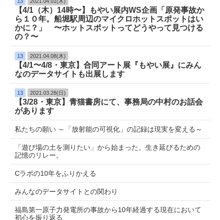
13
2021.04.01(木)
【4/1（木）14時〜】もやい展内WS企画「原発事故か
ら１０年。船堀駅周辺のマイクロホットスポットはい
かに？」 〜ホットスポットってどうやって見つける
の？〜
13
2021.04.08(木)
【4/1〜4/8・東京】合同アート展『もやい展』にみん
なのデータサイトも出展します
13
2021.03.28(日)
【3/28・東京】青猫書房にて、事務局の中村のお話会
があります
私たちの願い ～「放射能の可視化」の記録は現実を変える～
「遊び場の土を測りたい」から始まった。生き延びるための
記憶のリレー。
Cラボの10年をふりかえる
みんなのデータサイトとの関わり
福島第一原子力発電所の事故から10年経過する現在において
初心を振り返る