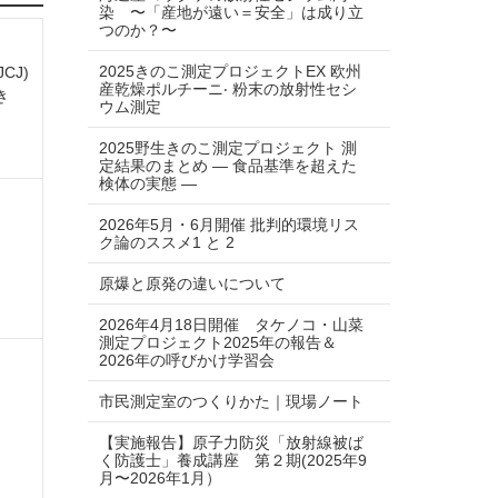
染 〜「産地が遠い＝安全」は成り⽴
つのか？〜
2025きのこ測定プロジェクトEX 欧州
CJ)
産乾燥ポルチーニ‧ 粉末の放射性セシ
き
ウム測定
2025野生きのこ測定プロジェクト 測
定結果のまとめ ― 食品基準を超えた
検体の実態 ―
2026年5月・6月開催 批判的環境リス
ク論のススメ1 と 2
原爆と原発の違いについて
2026年4月18日開催 タケノコ・山菜
測定プロジェクト2025年の報告＆
2026年の呼びかけ学習会
市民測定室のつくりかた｜現場ノート
【実施報告】原子力防災「放射線被ば
く防護士」養成講座 第２期(2025年9
月〜2026年1月）