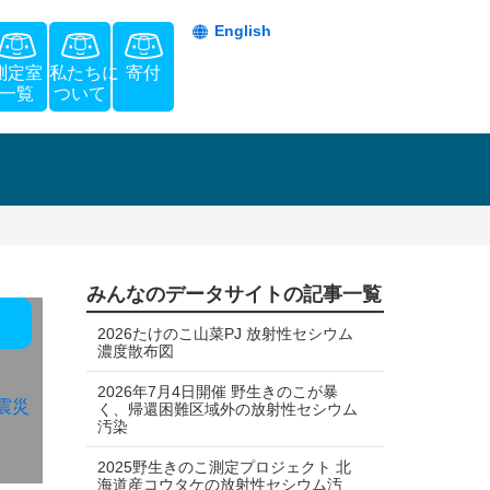
English
測定室
私たちに
寄付
一覧
ついて
みんなのデータサイトの記事一覧
2026たけのこ山菜PJ 放射性セシウム
濃度散布図
2026年7月4日開催 野生きのこが暴
震災
く、帰還困難区域外の放射性セシウム
汚染
2025野生きのこ測定プロジェクト 北
海道産コウタケの放射性セシウム汚