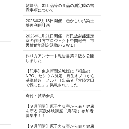
乾燥品、加工品等の食品の測定時の留
意事項について
2026年2月18日開催 愚かしい汚染土
壌再利用計画
2026年1月21日開催 市民放射能測定
室の作り方プロジェクト中間報告 市
民放射能測定活動の５W１H
作り方アンケート報告書第２版を公開
しました
【記事】東京新聞茨城版に「福島の
NPO、セシウム測定 野生キノコから
基準値超 メルカリ出品者「常陸太田
で採った」」掲載されました
寄付・賛助会員
【９月開講】原子力災害から命と健康
を守る 実践体験講座（第2期）参加者
募集中！！
【９月開講】原子力災害から命と健康