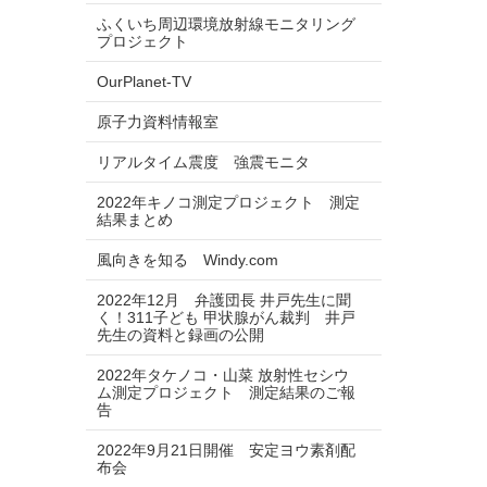
ふくいち周辺環境放射線モニタリング
プロジェクト
OurPlanet-TV
原子力資料情報室
リアルタイム震度 強震モニタ
2022年キノコ測定プロジェクト 測定
結果まとめ
風向きを知る Windy.com
2022年12月 弁護団長 井戸先生に聞
く！311子ども 甲状腺がん裁判 井戸
先生の資料と録画の公開
2022年タケノコ・山菜 放射性セシウ
ム測定プロジェクト 測定結果のご報
告
2022年9月21日開催 安定ヨウ素剤配
布会