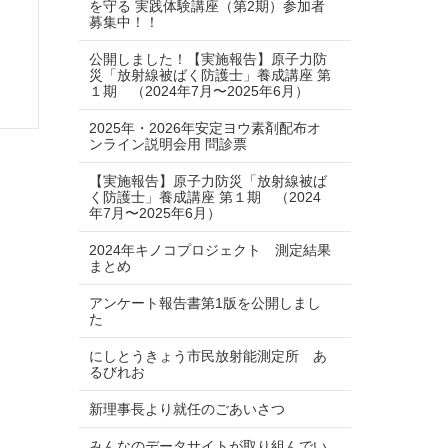
を守る 実践体験講座（第2期）参加者
募集中！！
公開しました！【実施報告】原子力防
災「放射線被ばく防護士」養成講座 第
１期 （2024年7月〜2025年6月）
2025年・2026年安定ヨウ素剤配布オ
ンライン説明会用 問診票
【実施報告】原子力防災「放射線被ば
く防護士」養成講座 第１期 （2024
年7月〜2025年6月）
2024年キノコプロジェクト 測定結果
まとめ
アンケート報告書第1版を公開しまし
た
にしとうきょう市民放射能測定所 あ
るびれお
新理事長より就任のごあいさつ
みんなのデータサイトが取り組んでい