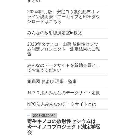
まとめ
2024年2月版 安定ヨウ素剤配布オン
ライン説明会・アーカイブとPDFダウ
ンロードはこちら
みんなの放射線測定室in秩父
2023年タケノコ・山菜 放射性セシウ
ム測定プロジェクト 測定結果のご報
告
みんなのデータサイトを賛助会員とし
てお支えください
組織図 および 理事・監事
ＮＰＯ法人みんなのデータサイト定款
NPO法人みんなのデータサイトとは
2023.05.30(火)
野生キノコの放射性セシウムは
今〜キノコプロジェクト測定学習
会