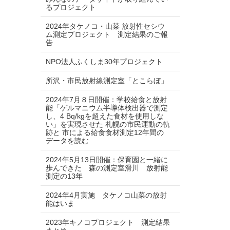
るプロジェクト
2024年タケノコ・山菜 放射性セシウ
ム測定プロジェクト 測定結果のご報
告
NPO法人ふくしま30年プロジェクト
所沢・市民放射線測定室「とこらぼ」
2024年7月８日開催：学校給食と放射
能「ゲルマニウム半導体検出器で測定
し、4 Bq/kgを超えた食材を使用しな
い」を実現させた 札幌の市民運動の軌
跡と 市による給食食材測定12年間の
データを読む
2024年5月13日開催：保育園と一緒に
歩んできた 森の測定室滑川 放射能
測定の13年
2024年4月実施 タケノコ山菜の放射
能はいま
2023年キノコプロジェクト 測定結果