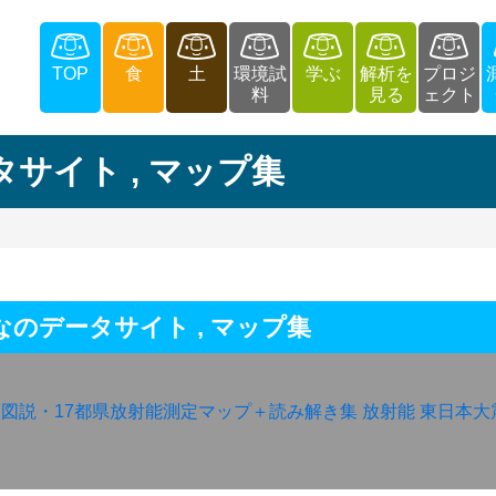
TOP
食
土
環境試
学ぶ
解析を
プロジ
料
見る
ェクト
タサイト
,
マップ集
なのデータサイト
,
マップ集
図説・17都県放射能測定マップ＋読み解き集
放射能
東日本大