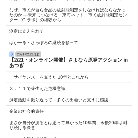
なぜ、市民が自ら食品の放射能測定をしなければならなかっ
たのか ―未来につなげる・東海ネット 市民放射能測定セン
ター（C-ラボ）の経験から
測定に支えられて
はかーる・さっぽろの継続を願って
0
2021.02.21(日)
【2/21・オンライン開催】さよなら原発アクション in
あつぎ
「サイヤンス」を支えた 10年とこれから
３．１１で芽生えた危機意識
測定活動を振り返って－多くの出会いと支えに感謝
企業の社会的責任
まさか自分が測るとは思って無かった10年間、今後20年は測
り続ける決意