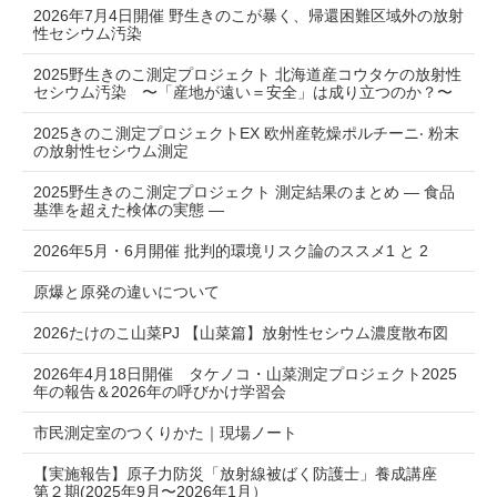
2026年7月4日開催 野生きのこが暴く、帰還困難区域外の放射
性セシウム汚染
2025野生きのこ測定プロジェクト 北海道産コウタケの放射性
セシウム汚染 〜「産地が遠い＝安全」は成り⽴つのか？〜
2025きのこ測定プロジェクトEX 欧州産乾燥ポルチーニ‧ 粉末
の放射性セシウム測定
2025野生きのこ測定プロジェクト 測定結果のまとめ ― 食品
基準を超えた検体の実態 ―
2026年5月・6月開催 批判的環境リスク論のススメ1 と 2
原爆と原発の違いについて
2026たけのこ山菜PJ 【山菜篇】放射性セシウム濃度散布図
2026年4月18日開催 タケノコ・山菜測定プロジェクト2025
年の報告＆2026年の呼びかけ学習会
市民測定室のつくりかた｜現場ノート
【実施報告】原子力防災「放射線被ばく防護士」養成講座
第２期(2025年9月〜2026年1月）