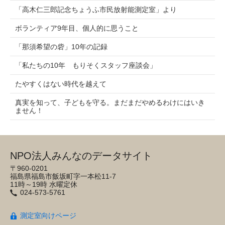
「高木仁三郎記念ちょうふ市民放射能測定室」より
ボランティア9年目、個人的に思うこと
「那須希望の砦」10年の記録
「私たちの10年 もりそくスタッフ座談会」
たやすくはない時代を越えて
真実を知って、子どもを守る。まだまだやめるわけにはいき
ません！
NPO法人みんなのデータサイト
〒960-0201
福島県福島市飯坂町字一本松11-7
11時～19時 水曜定休
024-573-5761
測定室向けページ