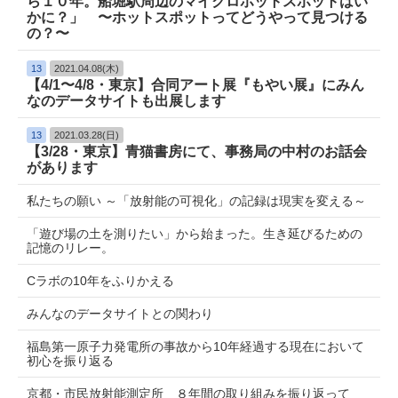
ら１０年。船堀駅周辺のマイクロホットスポットはい
かに？」 〜ホットスポットってどうやって見つける
の？〜
13
2021.04.08(木)
【4/1〜4/8・東京】合同アート展『もやい展』にみん
なのデータサイトも出展します
13
2021.03.28(日)
【3/28・東京】青猫書房にて、事務局の中村のお話会
があります
私たちの願い ～「放射能の可視化」の記録は現実を変える～
「遊び場の土を測りたい」から始まった。生き延びるための
記憶のリレー。
Cラボの10年をふりかえる
みんなのデータサイトとの関わり
福島第一原子力発電所の事故から10年経過する現在において
初心を振り返る
京都・市民放射能測定所 ８年間の取り組みを振り返って