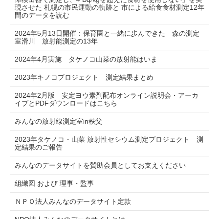
現させた 札幌の市民運動の軌跡と 市による給食食材測定12年
間のデータを読む
2024年5月13日開催：保育園と一緒に歩んできた 森の測定
室滑川 放射能測定の13年
2024年4月実施 タケノコ山菜の放射能はいま
2023年キノコプロジェクト 測定結果まとめ
2024年2月版 安定ヨウ素剤配布オンライン説明会・アーカ
イブとPDFダウンロードはこちら
みんなの放射線測定室in秩父
2023年タケノコ・山菜 放射性セシウム測定プロジェクト 測
定結果のご報告
みんなのデータサイトを賛助会員としてお支えください
組織図 および 理事・監事
ＮＰＯ法人みんなのデータサイト定款