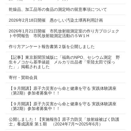
乾燥品、加工品等の食品の測定時の留意事項について
2026年2月18日開催 愚かしい汚染土壌再利用計画
2026年1月21日開催 市民放射能測定室の作り方プロジェク
ト中間報告 市民放射能測定活動の５W１H
作り方アンケート報告書第２版を公開しました
【記事】東京新聞茨城版に「福島のNPO、セシウム測定 野
生キノコから基準値超 メルカリ出品者「常陸太田で採っ
た」」掲載されました
寄付・賛助会員
【９月開講】原子力災害から命と健康を守る 実践体験講座
（第2期）参加者募集中！！
【９月開講】原子力災害から命と健康を守る 実践体験講座
（第2期）参加者募集中！！
公開しました！【実施報告】原子力防災「放射線被ばく防護
士」養成講座 第１期 （2024年7月〜2025年6月）