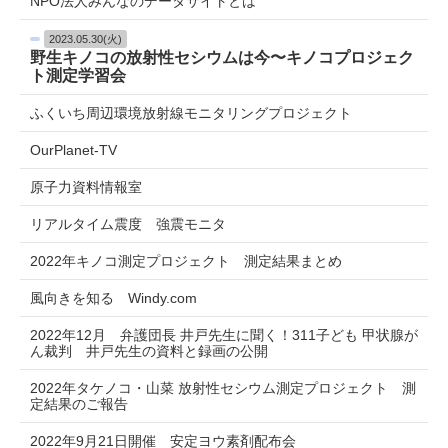
NPO法人みんなのデータサイトとは
2023.05.30(火)
野生キノコの放射性セシウムは今〜キノコプロジェク
ト測定学習会
ふくいち周辺環境放射線モニタリングプロジェクト
OurPlanet-TV
原子力資料情報室
リアルタイム震度 強震モニタ
2022年キノコ測定プロジェクト 測定結果まとめ
風向きを知る Windy.com
2022年12月 弁護団長 井戸先生に聞く！311子ども 甲状腺が
ん裁判 井戸先生の資料と録画の公開
2022年タケノコ・山菜 放射性セシウム測定プロジェクト 測
定結果のご報告
2022年9月21日開催 安定ヨウ素剤配布会