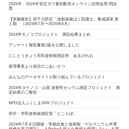
2025年・2026年安定ヨウ素剤配布オンライン説明会用 問診
票
【実施報告】原子力防災「放射線被ばく防護士」養成講座 第
１期 （2024年7月〜2025年6月）
2024年キノコプロジェクト 測定結果まとめ
アンケート報告書第1版を公開しました
にしとうきょう市民放射能測定所 あるびれお
新理事長より就任のごあいさつ
みんなのデータサイトが取り組んでいるプロジェクト
2024年タケノコ・山菜 放射性セシウム測定プロジェクト 測
定結果のご報告
NPO法人ふくしま30年プロジェクト
所沢・市民放射線測定室「とこらぼ」
2024年7月８日開催：学校給食と放射能「ゲルマニウム半導
体検出器で測定し、4 Bq/kgを超えた食材を使用しない」を実