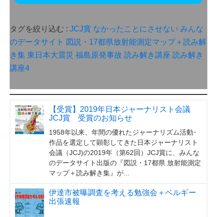
タグを絞り込む :
JCJ賞
なかったことにさせない
みんな
のデータサイト
図説・17都県放射能測定マップ＋読み解
き集
東日本大震災
福島原発事故
読み解き講座
読み解き
講座4
【受賞】2019年日本ジャーナリスト会議
JCJ賞 受賞のお知らせ
1958年以来、年間の優れたジャーナリズム活動･
作品を選定して顕彰してきた日本ジャーナリスト
会議（JCJ)の2019年（第62回）JCJ賞に、みんな
のデータサイト出版の『図説・17都県 放射能測定
マップ＋読み解き集』が...
伊達市被曝調査を考える勉強会＋ベルギー
出張速報