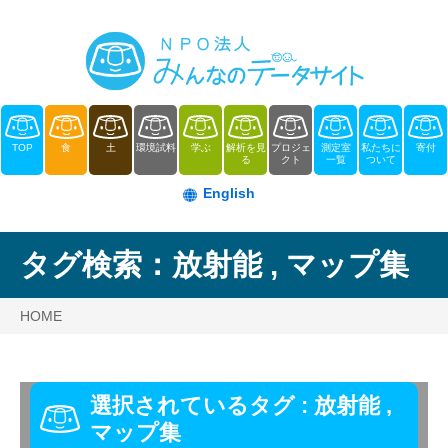
TOP
食
土
環境試料
学ぶ
解析を見
プロジェ
測定室
私たちに
寄付
る
クト
一覧
ついて
English
タグ検索：
放射能
,
マップ集
HOME
選択されているタグ :
放射能
,
マップ集