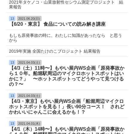
2021年タケノコ・山菜放射性セシウム測定プロジェクト 結
果報告
13
2021.06.20(日)
【6/20・東京】 食品についての読み解き講座
もしも原発事故の時に、わたしに知識があったなら と思う
から
2019年実施 全国たけのこプロジェクト 結果報告
13
2021.04.03(土)
【4/3（土）11時〜】もやい展内WS企画「原発事故か
ら１０年。船堀駅周辺のマイクロホットスポットはい
かに？」 〜ホットスポットってどうやって見つける
の？〜
13
2021.04.03(土)
【4/3・東京】もやい展内WS企画「船堀周辺マイクロ
ホットスポットを見る！」長い90分コース！ されど
かわいいにゃんこに会えるかも！？
13
2021.04.01(木)
【4/1（木）14時〜】もやい展内WS企画「原発事故か